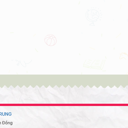
 TỔNG KẾT NĂM HỌC 2016-
VĂN NGHỆ 20/11 - MÚA
2017
TRÔI NƯỚC ĐẶC SẮC -
QUANG TRUNG ĐÀ L
TRUNG
âm Đồng