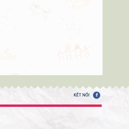
 BÁNH
 THCS
ẠT
KẾT NỐI