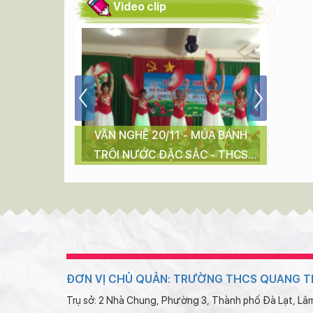
Video clip
ỌC 2016-
VĂN NGHỆ 20/11 - MÚA BÁNH
LỄ
TRÔI NƯỚC ĐẶC SẮC - THCS
QUANG TRUNG ĐÀ LẠT
ĐƠN VỊ CHỦ QUẢN: TRƯỜNG THCS QUANG 
Trụ sở: 2 Nhà Chung, Phường 3, Thành phố Đà Lạt, L