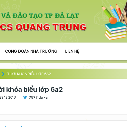
CÔNG ĐOÀN NHÀ TRƯỜNG
LIÊN HỆ
THỜI KHÓA BIỂU LỚP 6A2
ời khóa biểu lớp 6a2
23.12.2018
7577
đã xem