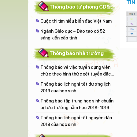
TIN
Thông báo từ phòng GD&ĐT
hời khóa biểu lớp
Thời khóa biểu lớp
Cuộc thi tìm hiểu biển đảo Việt Nam
a1
6a4
Ngành Giáo dục – Đào tạo có 52
sáng kiến cấp tỉnh
Thông báo nhà trường
Thông báo về việc tuyển dụng viên
chức theo hình thức xét tuyển đặc
cách năm 2018
Thông báo lịch nghỉ tết dương lịch
2019 của học sinh
Thông báo tập trung học sinh chuẩn
bị tựu trường năm học 2018- 1019
Thông báo lịch nghỉ tết nguyên đán
2019 của học sinh