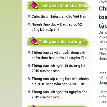
Thườn
Thông báo từ phòng GD&ĐT
Ch
to
Cuộc thi tìm hiểu biển đảo Việt Nam
tậ
Ngành Giáo dục – Đào tạo có 52
sáng kiến cấp tỉnh
Dự và
Phó T
Thông báo nhà trường
Hồ Ch
Dự hộ
Thông báo về việc tuyển dụng viên
Tỉnh 
chức theo hình thức xét tuyển đặc
đoàn 
cách năm 2018
Thông báo lịch nghỉ tết dương lịch
2019 của học sinh
Phát 
một s
Thông báo tập trung học sinh chuẩn
đóng 
bị tựu trường năm học 2018- 1019
Thông báo lịch nghỉ tết nguyên đán
Đồng 
nhân 
2019 của học sinh
cường
cuộc 