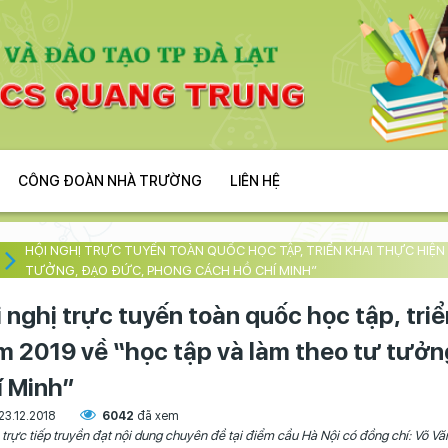
CÔNG ĐOÀN NHÀ TRƯỜNG
LIÊN HỆ
HỘI NGHỊ TRỰC TUYẾN TOÀN QUỐC HỌC TẬP, TRIỂN KHAI THỰC HIỆN
TƯỞNG, ĐẠO ĐỨC, PHONG CÁCH HỒ CHÍ MINH”
 nghị trực tuyến toàn quốc học tập, tri
m 2019 về “học tập và làm theo tư tưở
í Minh”
23.12.2018
6042
đã xem
 trực tiếp truyền đạt nội dung chuyên đề tại điểm cầu Hà Nội có đồng chí: Võ 