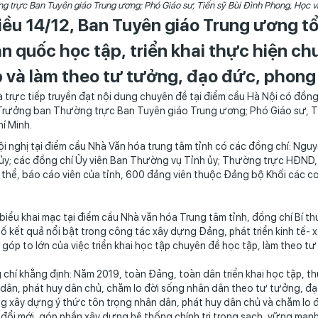
g trực Ban Tuyên giáo Trung ương; Phó Giáo sư, Tiến sỹ Bùi Đình Phong, Học vi
iều 14/12, Ban Tuyên giáo Trung ương tổ
àn quốc học tập, triển khai thực hiện c
p và làm theo tư tưởng, đạo đức, phong
 trực tiếp truyền đạt nội dung chuyên đề tại điểm cầu Hà Nội có đồn
rưởng ban Thường trực Ban Tuyên giáo Trung ương; Phó Giáo sư, Tiến
í Minh.
i nghị tại điểm cầu Nhà Văn hóa trung tâm tỉnh có các đồng chí: Ngu
ủy; các đồng chí Ủy viên Ban Thường vụ Tỉnh ủy; Thường trực HĐND, 
thể, báo cáo viên của tỉnh, 600 đảng viên thuộc Đảng bộ Khối các cơ
biểu khai mạc tại điểm cầu Nhà văn hóa Trung tâm tỉnh, đồng chí Bí
ố kết quả nổi bật trong công tác xây dựng Đảng, phát triển kinh tế- 
góp to lớn của việc triển khai học tập chuyên đề học tập, làm theo 
chí khẳng định: Năm 2019, toàn Đảng, toàn dân triển khai học tập, t
dân, phát huy dân chủ, chăm lo đời sống nhân dân theo tư tưởng, đ
 xây dựng ý thức tôn trọng nhân dân, phát huy dân chủ và chăm lo đ
đổi mới, góp phần xây dựng hệ thống chính trị trong sạch, vững mạnh