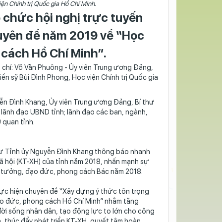
ện Chính trị Quốc gia Hồ Chí Minh.
 chức hội nghị trực tuyến
huyên đề năm 2019 về “Học
 cách Hồ Chí Minh”.
g chí: Võ Văn Phuông - Ủy viên Trung ương Đảng,
 sỹ Bùi Đình Phong, Học viện Chính trị Quốc gia
yễn Đình Khang, Ủy viên Trung ương Đảng, Bí thư
lãnh đạo UBND tỉnh; lãnh đạo các ban, ngành,
 quan tỉnh.
 thư Tỉnh ủy Nguyễn Đình Khang thông báo nhanh
xã hội (KT-XH) của tỉnh năm 2018, nhấn mạnh sự
tư tưởng, đạo đức, phong cách Bác năm 2018.
hực hiện chuyên đề “Xây dựng ý thức tôn trọng
ạo đức, phong cách Hồ Chí Minh” nhằm tăng
ời sống nhân dân, tạo động lực to lớn cho công
, thúc đẩy phát triển KT-XH, quyết tâm hoàn