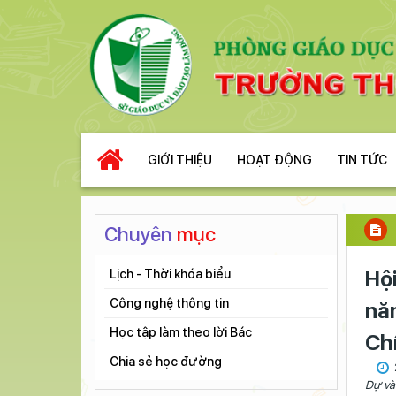
GIỚI THIỆU
HOẠT ĐỘNG
TIN TỨC
Chuyên
mục
Hội
Lịch - Thời khóa biểu
Công nghệ thông tin
nă
Học tập làm theo lời Bác
Ch
Chia sẻ học đường
Dự và