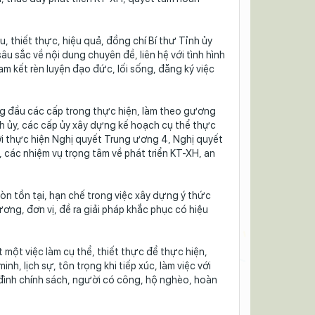
 thiết thực, hiệu quả, đồng chí Bí thư Tỉnh ủy
u sắc về nội dung chuyên đề, liên hệ với tình hình
m kết rèn luyện đạo đức, lối sống, đăng ký việc
ng đầu các cấp trong thực hiện, làm theo gương
h ủy, các cấp ủy xây dựng kế hoạch cụ thể thực
 BÁNH
ới thực hiện Nghị quyết Trung ương 4, Nghị quyết
 các nhiệm vụ trọng tâm về phát triển KT-XH, an
 THCS
ẠT
n tồn tại, hạn chế trong việc xây dựng ý thức
ơng, đơn vị, đề ra giải pháp khắc phục có hiệu
 một việc làm cụ thể, thiết thực để thực hiện,
h, lịch sự, tôn trọng khi tiếp xúc, làm việc với
 đình chính sách, người có công, hộ nghèo, hoàn