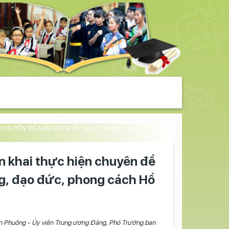
 CHUYÊN ĐỀ NĂM 2019 VỀ “HỌC TẬP VÀ LÀM THEO TƯ
ển khai thực hiện chuyên đề
ng, đạo đức, phong cách Hồ
Văn Phuông - Ủy viên Trung ương Đảng, Phó Trưởng ban