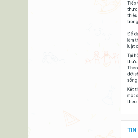
Tiếp 
thực,
thiệu
trong
Để đả
làm t
luật 
Tại h
thức 
Theo 
đời s
sống 
Kết t
một s
theo 
TIN