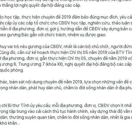
 thắng lợi nghị quyết đại hội đảng các cấp.
ệc học tập, thực hiện chuyên đề 2019 đảm bảo đúng mục đích, yêu cầu,
hị cấp ủy các cấp tổ chức cho CBĐV học tập, nghiên cứu, thảo luận sâ
tiễn ở địa phương, đơn vị; gợi ý, hướng dẫn để CBĐV xây dựng bản ca
heo gương Bác gắn với chức trách, nhiệm vụ được giao.
huy vai trò nêu gương của CBĐV, nhất là cán bộ chủ chốt, người đứ
Cùng đó, căn cứ kế hoạch thực hiện Chỉ thị 05 năm 2019 của BTV Tỉn
 TỔNG KẾT NĂM HỌC 2016-
VĂN NGHỆ 20/11 - MÚA
ở địa phương, đơn vị; gắn thực hiện Chỉ thị 05, chuyên đề năm 2019 v
 ương 6, Trung ương 7 (khóa XII), nghị quyết đại hội đảng bộ các cấp,
2017
TRÔI NƯỚC ĐẶC SẮC -
 quốc phòng.
QUANG TRUNG ĐÀ L
hác, bám sát nội dung chuyên đề năm 2019, lựa chọn những vấn đề cò
rọng nhân dân, phát huy dân chủ, chăm lo đời sống nhân dân ở địa phư
chí Bí thư Tỉnh ủy yêu cầu: mỗi địa phương, đơn vị, CBĐV chọn ít nhất
rọng tập trung vào cải cách thủ tục hành chính, xây dựng thái độ văn min
dân; thường xuyên quan tâm, chăm lo đời sống nhân dân, nhất là gia
khó khăn...