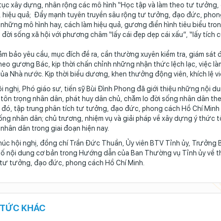
tục xây dựng, nhân rộng các mô hình “Học tập và làm theo tư tưởng,
 hiệu quả; Đẩy mạnh tuyên truyền sâu rộng tư tưởng, đạo đức, phong 
 những mô hình hay, cách làm hiệu quả, gương điển hình tiêu biểu tro
 đời sống xã hội với phương châm “lấy cái đẹp dẹp cái xấu”, “lấy tích c
m bảo yêu cầu, mục đích đề ra, cần thường xuyên kiểm tra, giám sát 
heo gương Bác, kịp thời chấn chỉnh những nhận thức lệch lạc, việc làm 
của Nhà nước. Kịp thời biểu dương, khen thưởng động viên, khích lệ v
ội nghị, Phó giáo sư, tiến sỹ Bùi Đình Phong đã giới thiệu những nội
tôn trọng nhân dân, phát huy dân chủ, chăm lo đời sống nhân dân th
đó, tập trung phân tích tư tưởng, đạo đức, phong cách Hồ Chí Minh 
ống nhân dân; chủ trương, nhiệm vụ và giải pháp về xây dựng ý thức t
nhân dân trong giai đoạn hiện nay.
húc hội nghị, đồng chí Trần Đức Thuần, Ủy viên BTV Tỉnh ủy, Trưởng Ba
ố nội dung cơ bản trong Hướng dẫn của Ban Thường vụ Tỉnh ủy về th
tư tưởng, đạo đức, phong cách Hồ Chí Minh.
 TỨC KHÁC