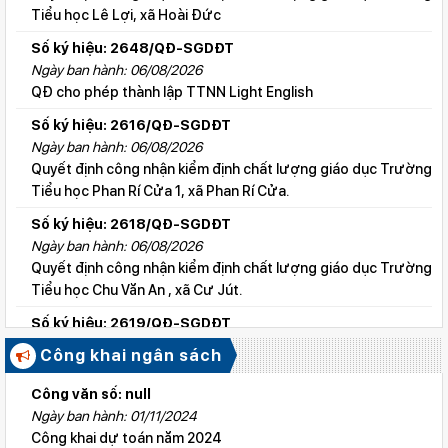
Tiểu học Lê Lợi, xã Hoài Đức
Số ký hiệu: 2648/QĐ-SGDĐT
Ngày ban hành: 06/08/2026
QĐ cho phép thành lập TTNN Light English
Số ký hiệu: 2616/QĐ-SGDĐT
Ngày ban hành: 06/08/2026
Quyết định công nhận kiểm định chất lượng giáo dục Trường
Tiểu học Phan Rí Cửa 1, xã Phan Rí Cửa.
Số ký hiệu: 2618/QĐ-SGDĐT
Ngày ban hành: 06/08/2026
Quyết định công nhận kiểm định chất lượng giáo dục Trường
Tiểu học Chu Văn An , xã Cư Jút.
Số ký hiệu: 2619/QĐ-SGDĐT
Ngày ban hành: 06/08/2026
Công khai ngân sách
Quyết định công nhận kiểm định chất lượng giáo dục Trường
Tiểu học Lý Tự Trọng , xã Cư Jút.
Công văn số: null
Ngày ban hành: 01/11/2024
Số ký hiệu: 2615/QĐ-SGDĐT
Công khai dự toán năm 2024
Ngày ban hành: 06/08/2026