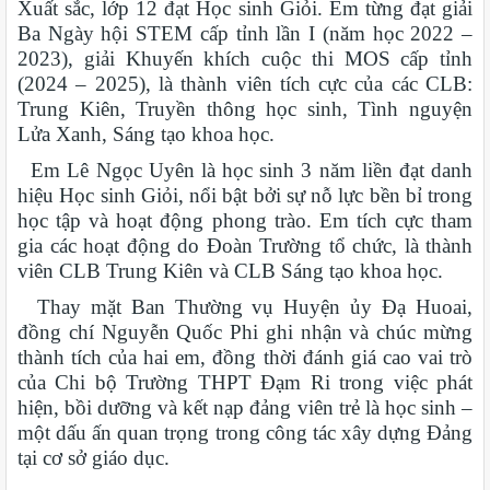
Xuất sắc, lớp 12 đạt Học sinh Giỏi. Em từng đạt giải
Ba Ngày hội STEM cấp tỉnh lần I (năm học 2022 –
2023), giải Khuyến khích cuộc thi MOS cấp tỉnh
(2024 – 2025), là thành viên tích cực của các CLB:
Trung Kiên, Truyền thông học sinh, Tình nguyện
Lửa Xanh, Sáng tạo khoa học.
Em Lê Ngọc Uyên là học sinh 3 năm liền đạt danh
hiệu Học sinh Giỏi, nổi bật bởi sự nỗ lực bền bỉ trong
học tập và hoạt động phong trào. Em tích cực tham
gia các hoạt động do Đoàn Trường tổ chức, là thành
viên CLB Trung Kiên và CLB Sáng tạo khoa học.
Thay mặt Ban Thường vụ Huyện ủy Đạ Huoai,
đồng chí Nguyễn Quốc Phi ghi nhận và chúc mừng
thành tích của hai em, đồng thời đánh giá cao vai trò
của Chi bộ Trường THPT Đạm Ri trong việc phát
hiện, bồi dưỡng và kết nạp đảng viên trẻ là học sinh –
một dấu ấn quan trọng trong công tác xây dựng Đảng
tại cơ sở giáo dục.