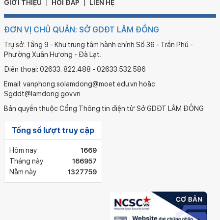
GIỚI THIỆU
HỎI ĐÁP
LIÊN HỆ
ĐƠN VỊ CHỦ QUẢN: SỞ GDĐT LÂM ĐỒNG
Trụ sở: Tầng 9 - Khu trung tâm hành chính Số 36 - Trần Phú -
Phường Xuân Hương - Đà Lạt.
Điện thoại: 02633. 822.488 - 02633.532.586
Email: vanphong.solamdong@moet.edu.vn hoặc
Sgddt@lamdong.gov.vn
Bản quyền thuộc Cổng Thông tin điện tử Sở GDĐT LÂM ĐỒNG
Tổng số lượt truy cập
Hôm nay
1669
Tháng này
166957
Năm này
1327759