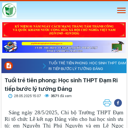
TUỔI TRẺ TIÊN PHONG: HỌC SINH THPT ĐẠM
RI TIẾP BƯỚC LÝ TƯỞNG ĐẢNG
Tuổi trẻ tiên phong: Học sinh THPT Đạm Ri
tiếp bước lý tưởng Đảng
28.05.2025 15:07
3571
đã xem
Sáng ngày 28/5/2025, Chi bộ Trường THPT Đạm
Ri tổ chức Lễ kết nạp Đảng viên cho hai học sinh ưu
tú: em Nguyễn Thị Phú Nguyên và em Lê Ngọc