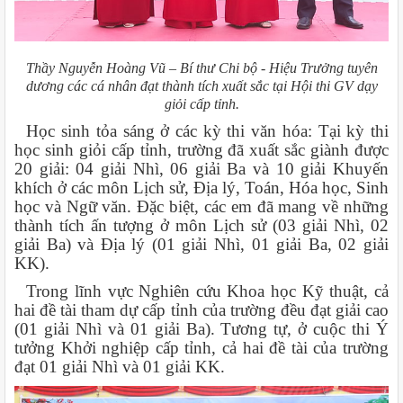
Thầy Nguyễn Hoàng Vũ – Bí thư Chi bộ - Hiệu Trưởng tuyên
dương các cá nhân đạt thành tích xuất sắc tại Hội thi GV dạy
giỏi cấp tỉnh.
Học sinh tỏa sáng ở các kỳ thi văn hóa: Tại kỳ thi
học sinh giỏi cấp tỉnh, trường đã xuất sắc giành được
20 giải: 04 giải Nhì, 06 giải Ba và 10 giải Khuyến
khích ở các môn Lịch sử, Địa lý, Toán, Hóa học, Sinh
học và Ngữ văn. Đặc biệt, các em đã mang về những
thành tích ấn tượng ở môn Lịch sử (03 giải Nhì, 02
giải Ba) và Địa lý (01 giải Nhì, 01 giải Ba, 02 giải
KK).
Trong lĩnh vực Nghiên cứu Khoa học Kỹ thuật, cả
hai đề tài tham dự cấp tỉnh của trường đều đạt giải cao
(01 giải Nhì và 01 giải Ba). Tương tự, ở cuộc thi Ý
tưởng Khởi nghiệp cấp tỉnh, cả hai đề tài của trường
đạt 01 giải Nhì và 01 giải KK.