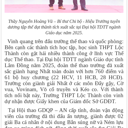
Thầy Nguyễn Hoàng Vũ – Bí thư Chi bộ - Hiệu Trưởng tuyên
dương tập thể đạt thành tích xuất sắc tại Đại hội TDTT ngành
Giáo dục năm 2025.
Vinh quang trên đấu trường thể thao và quốc phòng:
Bên cạnh các thành tích học tập, học sinh THPT Lộc
Thành còn gặt hái nhiều thành công ở lĩnh vực Thể
dục Thể thao. Tại Đại hội TDTT ngành Giáo dục tỉnh
Lâm Đồng năm 2025, đoàn thể thao trường đã xuất
sắc giành hạng Nhất toàn đoàn với hơn 760 điểm và
61 bộ huy chương (22 HCV, 11 HCB, 28 HCĐ).
Trường còn giành giải Nhất ở các môn Đẩy gậy, Cờ
vua, Vovinam, Võ cổ truyền và Kéo co. Với thành
tích nổi bật này, Trường THPT Lộc Thành còn vinh
dự nhận được Giấy khen của Giám đốc Sở GDĐT.
Tại Hội thao GDQP – AN cấp tỉnh, đoàn vận động
viên của trường đã thi đấu ấn tượng, giành được 02
giải Ba cá nhân ở nội dung Bắn súng nữ và Ném lựu