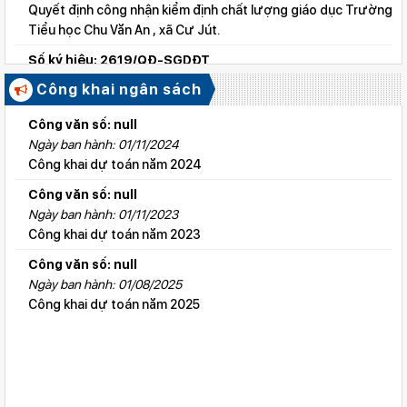
Quyết định công nhận kiểm định chất lượng giáo dục Trường
Tiểu học Chu Văn An , xã Cư Jút.
Số ký hiệu: 2619/QĐ-SGDĐT
Ngày ban hành: 06/08/2026
Công khai ngân sách
Quyết định công nhận kiểm định chất lượng giáo dục Trường
Tiểu học Lý Tự Trọng , xã Cư Jút.
Công văn số: null
Ngày ban hành: 01/11/2024
Số ký hiệu: 2615/QĐ-SGDĐT
Công khai dự toán năm 2024
Ngày ban hành: 06/08/2026
Quyết định công nhận kiểm định chất lượng giáo dục Trường
Công văn số: null
Tiểu học Nguyễn Bỉnh Khiêm, xã Đức linh.
Ngày ban hành: 01/11/2023
Công khai dự toán năm 2023
Số ký hiệu: 2647/QĐ-SGDĐT
Ngày ban hành: 06/08/2026
Công văn số: null
QĐ cho phép thành lập TTNN-TH Anh Việt
Ngày ban hành: 01/08/2025
Công khai dự toán năm 2025
Số ký hiệu: 2617/QĐ-SGDĐT
Ngày ban hành: 06/08/2026
Quyết định công nhận kiểm định chất lượng giáo dục Trường
Tiểu học Kim Đồng , xã Cư Jút.
Số ký hiệu: 481/TB-SGDĐT