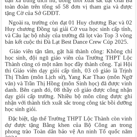
đạn xa trúng đích nữ, đồng thời xuất sắc đạt Giải Ba
toàn đoàn trên tổng số 58 đơn vị tham gia và được
tặng Cờ của Sở GDĐT.
Ngoài ra, trường còn đạt 01 Huy chương Bạc và 02
Huy chương Đồng tại giải Cờ vua học sinh cấp tỉnh,
và Câu lạc bộ nhảy của trường đã lọt vào Top 3 vòng
bán kết cuộc thi Đà Lạt Best Dance Crew Cúp 2025.
Giáo viên tận tâm, gặt hái thành công: Không chỉ
học sinh, đội ngũ giáo viên của Trường THPT Lộc
Thành cũng có một năm học đầy thành công. Tại Hội
thi Giáo viên dạy giỏi cấp tỉnh, 03 cô giáo là Trịnh
Thị Thắm (môn Lịch sử), Yang Kar Thao (môn Ngữ
văn) và Trần Thị Hồng (môn Sinh học) đã được vinh
danh. Bên cạnh đó, 08 thầy cô giáo được công nhận
dạy giỏi cấp trường. Nhiều bộ môn cũng được ghi
nhận với thành tích xuất sắc trong công tác bồi dưỡng
học sinh giỏi.
Đặc biệt, tập thể Trường THPT Lộc Thành còn vinh
dự được tặng Bằng khen của Bộ Công an trong
phong trào Toàn dân bảo vệ An ninh Tổ quốc năm