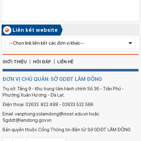
Ngày ban hành: 06/08/2026
Kết quả công tác kiểm tra Kỳ thi tuyển sinh vào lớp 10 trung
học phổ thông chuyên năm học 2026 - 2027
Số ký hiệu: 2577/QĐ-SGDĐT
Liên kết website
Ngày ban hành: 05/08/2026
Chỉnh sửa bằng TN THPT LÊ HUỲNH NHƯ HẬU
GIỚI THIỆU
HỎI ĐÁP
LIÊN HỆ
ĐƠN VỊ CHỦ QUẢN: SỞ GDĐT LÂM ĐỒNG
Trụ sở: Tầng 9 - Khu trung tâm hành chính Số 36 - Trần Phú -
Phường Xuân Hương - Đà Lạt.
Điện thoại: 02633. 822.488 - 02633.532.586
Email: vanphong.solamdong@moet.edu.vn hoặc
Sgddt@lamdong.gov.vn
Bản quyền thuộc Cổng Thông tin điện tử Sở GDĐT LÂM ĐỒNG