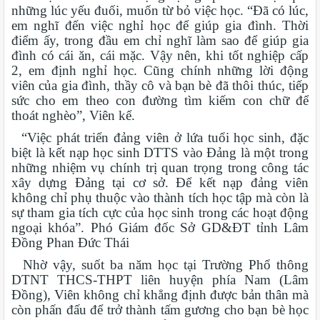
những lúc yếu đuối, muốn từ bỏ việc học. “Đã có lúc,
em nghĩ đến việc nghỉ học để giúp gia đình. Thời
điểm ấy, trong đầu em chỉ nghĩ làm sao để giúp gia
đình có cái ăn, cái mặc. Vậy nên, khi tốt nghiệp cấp
2, em định nghỉ học. Cũng chính những lời động
viên của gia đình, thầy cô và bạn bè đã thôi thúc, tiếp
sức cho em theo con đường tìm kiếm con chữ để
thoát nghèo”, Viên kể.
“Việc phát triển đảng viên ở lứa tuổi học sinh, đặc
biệt là kết nạp học sinh DTTS vào Đảng là một trong
những nhiệm vụ chính trị quan trọng trong công tác
xây dựng Đảng tại cơ sở. Để kết nạp đảng viên
không chỉ phụ thuộc vào thành tích học tập mà còn là
sự tham gia tích cực của học sinh trong các hoạt động
ngoại khóa”. Phó Giám đốc Sở GD&ĐT tỉnh Lâm
Đồng Phan Đức Thái
Nhờ vậy, suốt ba năm học tại Trường Phổ thông
DTNT THCS-THPT liên huyện phía Nam (Lâm
Đồng), Viên không chỉ khẳng định được bản thân mà
còn phấn đấu để trở thành tấm gương cho bạn bè học