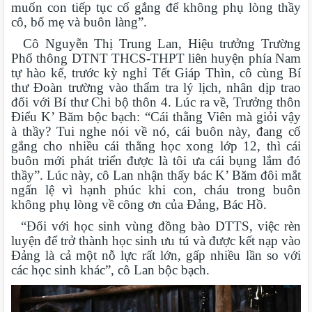
muốn con tiếp tục cố gắng để không phụ lòng thầy
cô, bố mẹ và buôn làng”.
Cô Nguyễn Thị Trung Lan, Hiệu trưởng Trường
Phổ thông DTNT THCS-THPT liên huyện phía Nam
tự hào kể, trước kỳ nghỉ Tết Giáp Thìn, cô cùng Bí
thư Đoàn trường vào thẩm tra lý lịch, nhân dịp trao
đổi với Bí thư Chi bộ thôn 4. Lúc ra về, Trưởng thôn
Điểu K’ Băm bộc bạch: “Cái thằng Viên mà giỏi vậy
à thầy? Tui nghe nói về nó, cái buôn này, đang cố
gắng cho nhiều cái thằng học xong lớp 12, thì cái
buôn mới phát triển được là tôi ưa cái bụng lắm đó
thầy”. Lúc này, cô Lan nhận thấy bác K’ Băm đôi mắt
ngấn lệ vì hạnh phúc khi con, cháu trong buôn
không phụ lòng về công ơn của Đảng, Bác Hồ.
“Đối với học sinh vùng đồng bào DTTS, việc rèn
luyện để trở thành học sinh ưu tú và được kết nạp vào
Đảng là cả một nỗ lực rất lớn, gấp nhiều lần so với
các học sinh khác”, cô Lan bộc bạch.