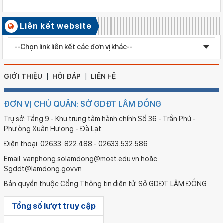
học phổ thông chuyên năm học 2026 - 2027
Số ký hiệu: 2577/QĐ-SGDĐT
Liên kết website
Ngày ban hành: 05/08/2026
Chỉnh sửa bằng TN THPT LÊ HUỲNH NHƯ HẬU
GIỚI THIỆU
HỎI ĐÁP
LIÊN HỆ
ĐƠN VỊ CHỦ QUẢN: SỞ GDĐT LÂM ĐỒNG
Trụ sở: Tầng 9 - Khu trung tâm hành chính Số 36 - Trần Phú -
Phường Xuân Hương - Đà Lạt.
Điện thoại: 02633. 822.488 - 02633.532.586
Email: vanphong.solamdong@moet.edu.vn hoặc
Sgddt@lamdong.gov.vn
Bản quyền thuộc Cổng Thông tin điện tử Sở GDĐT LÂM ĐỒNG
Tổng số lượt truy cập