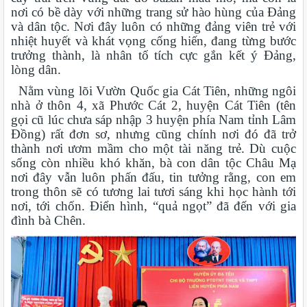
nơi có bề dày với những trang sử hào hùng của Đảng
và dân tộc. Nơi đây luôn có những đảng viên trẻ với
nhiệt huyết và khát vọng cống hiến, đang từng bước
trưởng thành, là nhân tố tích cực gắn kết ý Đảng,
lòng dân.
Nằm vùng lõi Vườn Quốc gia Cát Tiên, những ngôi
nhà ở thôn 4, xã Phước Cát 2, huyện Cát Tiên (tên
gọi cũ lúc chưa sáp nhập 3 huyện phía Nam tỉnh Lâm
Đồng) rất đơn sơ, nhưng cũng chính nơi đó đã trở
thành nơi ươm mầm cho một tài năng trẻ. Dù cuộc
sống còn nhiều khó khăn, bà con dân tộc Châu Mạ
nơi đây vẫn luôn phấn đấu, tin tưởng rằng, con em
trong thôn sẽ có tương lai tươi sáng khi học hành tới
nơi, tới chốn. Điển hình, “quả ngọt” đã đến với gia
đình bà Chên.