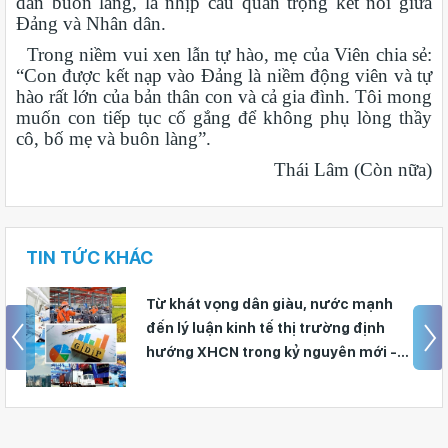
dân buôn làng, là nhịp cầu quan trọng kết nối giữa
Đảng và Nhân dân.
Trong niềm vui xen lẫn tự hào, mẹ của Viên chia sẻ:
“Con được kết nạp vào Đảng là niềm động viên và tự
hào rất lớn của bản thân con và cả gia đình. Tôi mong
muốn con tiếp tục cố gắng để không phụ lòng thầy
cô, bố mẹ và buôn làng”.
Thái Lâm (Còn nữa)
TIN TỨC KHÁC
Từ khát vọng dân giàu, nước mạnh
đến lý luận kinh tế thị trường định
hướng XHCN trong kỷ nguyên mới -
Bài 1: Khẳng định tư tưởng Hồ Chí
Minh, đấu tranh với luận điệu xuyên
tạc