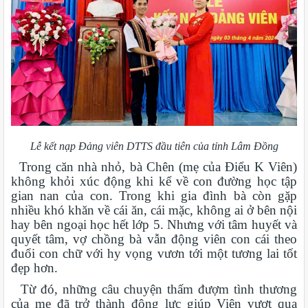
Lễ kết nạp Đảng viên DTTS đầu tiên của tỉnh Lâm Đồng
Trong căn nhà nhỏ, bà Chên (mẹ của Điểu K Viên)
không khỏi xúc động khi kể về con đường học tập
gian nan của con. Trong khi gia đình bà còn gặp
nhiều khó khăn về cái ăn, cái mặc, không ai ở bên nội
hay bên ngoại học hết lớp 5. Nhưng với tâm huyết và
quyết tâm, vợ chồng bà vẫn động viên con cái theo
đuổi con chữ với hy vọng vươn tới một tương lai tốt
đẹp hơn.
Từ đó, những câu chuyện thấm đượm tình thương
của mẹ đã trở thành động lực giúp Viên vượt qua