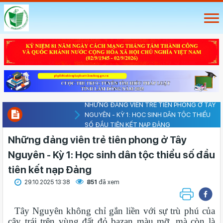
NHỮNG ĐẢNG VIÊN TRẺ TIÊN PHONG Ở TÂY
NGUYÊN - KỲ 1: HỌC SINH DÂN TỘC THIỂU
SỐ ĐẦU TIÊN KẾT NẠP ĐẢNG
Những đảng viên trẻ tiên phong ở Tây
Nguyên - Kỳ 1: Học sinh dân tộc thiểu số đầu
tiên kết nạp Đảng
29.10.2025 13:38
851
đã xem
Tây Nguyên không chỉ gắn liền với sự trù phú của
cây trái trên vùng đất đỏ bazan màu mỡ, mà còn là