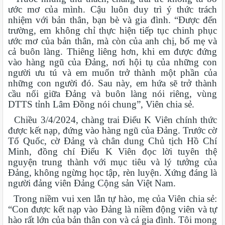
ước mơ của mình. Cậu luôn duy trì ý thức trách
nhiệm với bản thân, bạn bè và gia đình. “Được đến
trường, em không chỉ thực hiện tiếp tục chinh phục
ước mơ của bản thân, mà còn của anh chị, bố mẹ và
cả buôn làng. Thiêng liêng hơn, khi em được đứng
vào hàng ngũ của Đảng, nơi hội tụ của những con
người ưu tú và em muốn trở thành một phần của
những con người đó. Sau này, em hứa sẽ trở thành
cầu nối giữa Đảng và buôn làng nói riêng, vùng
DTTS tỉnh Lâm Đồng nói chung”, Viên chia sẻ.
Chiều 3/4/2024, chàng trai Điểu K Viên chính thức
được kết nạp, đứng vào hàng ngũ của Đảng. Trước cờ
Tổ Quốc, cờ Đảng và chân dung Chủ tịch Hồ Chí
Minh, đồng chí Điểu K Viên đọc lời tuyên thệ
nguyện trung thành với mục tiêu và lý tưởng của
Đảng, không ngừng học tập, rèn luyện. Xứng đáng là
người đảng viên Đảng Cộng sản Việt Nam.
Trong niềm vui xen lẫn tự hào, mẹ của Viên chia sẻ:
“Con được kết nạp vào Đảng là niềm động viên và tự
hào rất lớn của bản thân con và cả gia đình. Tôi mong