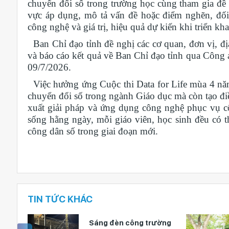
chuyển đổi số trong trường học cùng tham gia đề x
vực áp dụng, mô tả vấn đề hoặc điểm nghẽn, đối
công nghệ và giá trị, hiệu quả dự kiến khi triển kha
Ban Chỉ đạo tỉnh đề nghị các cơ quan, đơn vị, địa
và báo cáo kết quả về Ban Chỉ đạo tỉnh qua Công 
09/7/2026.
Việc hưởng ứng Cuộc thi Data for Life mùa 4 nă
chuyển đổi số trong ngành Giáo dục mà còn tạo điều
xuất giải pháp và ứng dụng công nghệ phục vụ c
sống hằng ngày, mỗi giáo viên, học sinh đều có 
công dân số trong giai đoạn mới.
TIN TỨC KHÁC
triển
Sáng đèn công trường