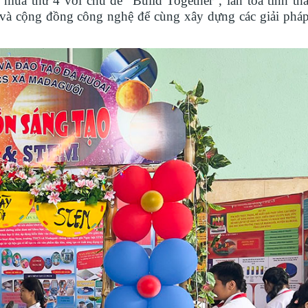
mùa thứ 4 với chủ đề “Build Together”, lan tỏa tinh thầ
 và cộng đồng công nghệ để cùng xây dựng các giải phá