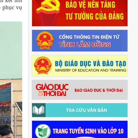
n kết nối
p phục vụ