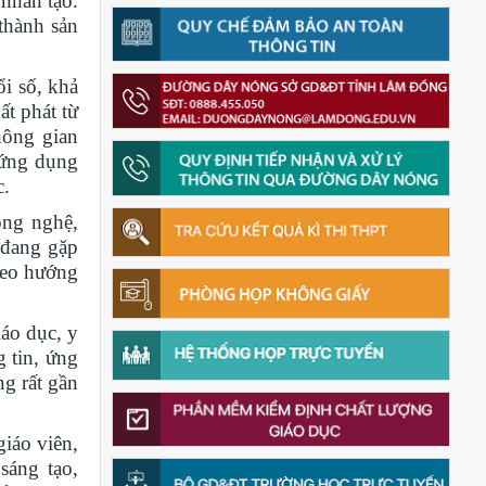
 nhân tạo.
thành sản
i số, khả
ất phát từ
hông gian
 ứng dụng
c.
ông nghệ,
 đang gặp
heo hướng
áo dục, y
g tin, ứng
ng rất gần
giáo viên,
sáng tạo,