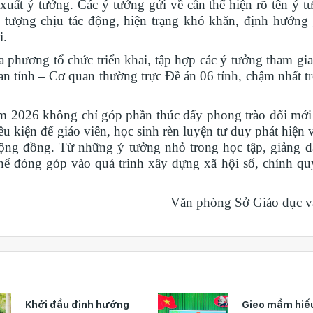
uất ý tưởng. Các ý tưởng gửi về cần thể hiện rõ tên ý tư
 tượng chịu tác động, hiện trạng khó khăn, định hướng 
i.
 phương tổ chức triển khai, tập hợp các ý tưởng tham gia
an tỉnh – Cơ quan thường trực Đề án 06 tỉnh, chậm nhất t
m 2026 không chỉ góp phần thúc đẩy phong trào đổi mới 
 kiện để giáo viên, học sinh rèn luyện tư duy phát hiện 
ộng đồng. Từ những ý tưởng nhỏ trong học tập, giảng d
thể đóng góp vào quá trình xây dựng xã hội số, chính qu
Văn phòng Sở Giáo dục v
Khởi đầu định hướng
Gieo mầm hiếu