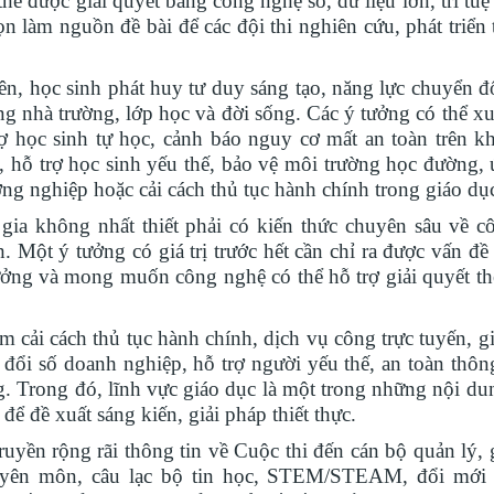
ể được giải quyết bằng công nghệ số, dữ liệu lớn, trí tuệ
 làm nguồn đề bài để các đội thi nghiên cứu, phát triển 
n, học sinh phát huy tư duy sáng tạo, năng lực chuyển đổ
ong nhà trường, lớp học và đời sống. Các ý tưởng có thể xu
ợ học sinh tự học, cảnh báo nguy cơ mất an toàn trên k
n, hỗ trợ học sinh yếu thế, bảo vệ môi trường học đường,
ướng nghiệp hoặc cải cách thủ tục hành chính trong giáo dụ
a không nhất thiết phải có kiến thức chuyên sâu về c
Một ý tưởng có giá trị trước hết cần chỉ ra được vấn đề
hưởng và mong muốn công nghệ có thể hỗ trợ giải quyết t
ải cách thủ tục hành chính, dịch vụ công trực tuyến, gi
 đổi số doanh nghiệp, hỗ trợ người yếu thế, an toàn thôn
g. Trong đó, lĩnh vực giáo dục là một trong những nội du
để đề xuất sáng kiến, giải pháp thiết thực.
uyền rộng rãi thông tin về Cuộc thi đến cán bộ quản lý, 
huyên môn, câu lạc bộ tin học, STEM/STEAM, đổi mới 