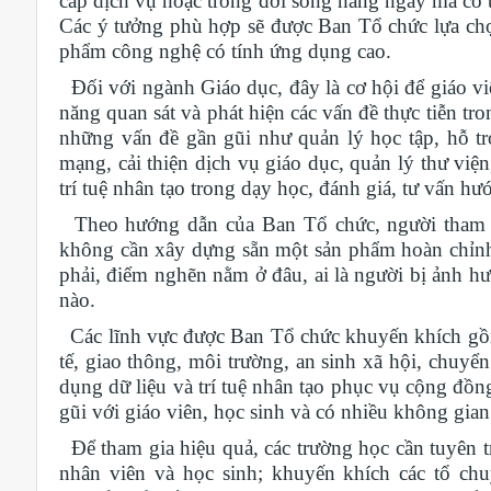
cấp dịch vụ hoặc trong đời sống hằng ngày mà có th
Các ý tưởng phù hợp sẽ được Ban Tổ chức lựa chọn
phẩm công nghệ có tính ứng dụng cao.
Đối với ngành Giáo dục, đây là cơ hội để giáo viê
năng quan sát và phát hiện các vấn đề thực tiễn tr
những vấn đề gần gũi như quản lý học tập, hỗ tr
mạng, cải thiện dịch vụ giáo dục, quản lý thư việ
trí tuệ nhân tạo trong dạy học, đánh giá, tư vấn h
Theo hướng dẫn của Ban Tổ chức, người tham gi
không cần xây dựng sẵn một sản phẩm hoàn chỉnh. 
phải, điểm nghẽn nằm ở đâu, ai là người bị ảnh 
nào.
Các lĩnh vực được Ban Tổ chức khuyến khích gồm c
tế, giao thông, môi trường, an sinh xã hội, chuyển
dụng dữ liệu và trí tuệ nhân tạo phục vụ cộng đồn
gũi với giáo viên, học sinh và có nhiều không gian 
Để tham gia hiệu quả, các trường học cần tuyên tr
nhân viên và học sinh; khuyến khích các tổ c