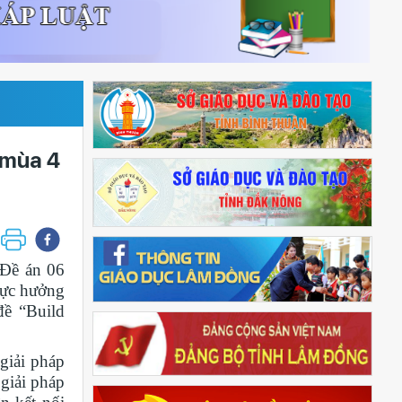
 mùa 4
 Đề án 06
cực hưởng
đề “Build
giải pháp
 giải pháp