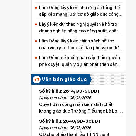
Lâm Đồng lấy ý kiến phương án tổng thể
sắp xếp mạng lưới cơ sở giáo dục công
lập
Lấy ý kiến dự thảo Nghị quyết về hỗ trợ
doanh nghiệp nâng cao năng suất, chất
lượng sản phẩm
Lâm Đồng lấy ý kiến chính sách hỗ trợ
nhân viên y tế thôn, tổ dân phố và cô đỡ
thôn, bản
Lâm Đồng đề xuất phân cấp thẩm quyền
phê duyệt, quản lý dự án phát triển sản
xuất thuộc các chương trình mục tiêu
quốc gia
Văn bản giáo dục
Số ký hiệu: 2614/QĐ-SGDĐT
Ngày ban hành: 06/08/2026
Quyết định công nhận kiểm định chất
lượng giáo dục Trường Tiểu học Lê Lợi,
xã Hoài Đức
Số ký hiệu: 2648/QĐ-SGDĐT
Ngày ban hành: 06/08/2026
QĐ cho phép thành lập TTNN Light