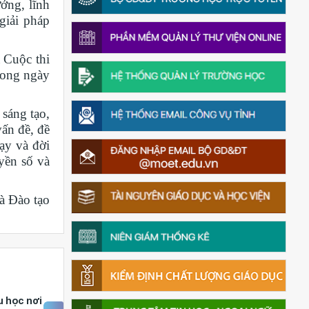
ởng, lĩnh
giải pháp
 Cuộc thi
rong ngày
sáng tạo,
vấn đề, đề
ạy và đời
yền số và
à Đào tạo
 học nơi
Thắp sáng văn hóa đọc