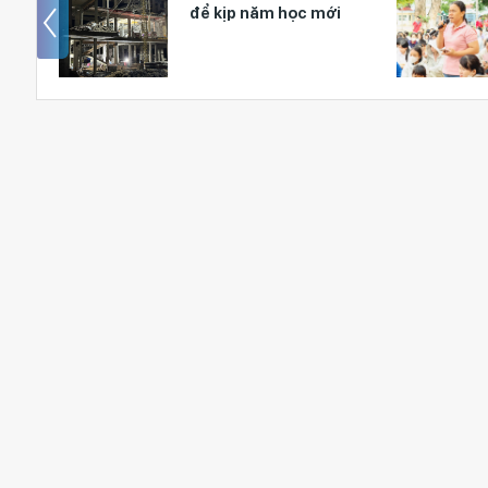
hức cơ
để kịp năm học mới
p tại