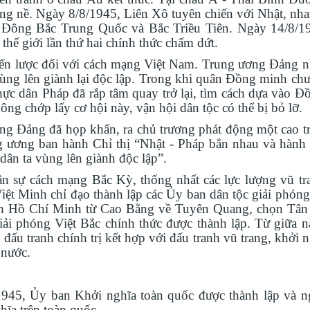
 nặng nề. Ngày 8/8/1945, Liên Xô tuyên chiến với Nhật, n
 Đông Bắc Trung Quốc và Bắc Triều Tiên. Ngày 14/8/1
thế giới lần thứ hai chính thức chấm dứt.
iến lược đối với cách mạng Việt Nam. Trung ương Đảng n
vùng lên giành lại độc lập. Trong khi quân Đồng minh chư
ực dân Pháp đã rắp tâm quay trở lại, tìm cách dựa vào Đ
ông chớp lấy cơ hội này, vận hội dân tộc có thể bị bỏ lỡ.
g Đảng đã họp khẩn, ra chủ trương phát động một cao t
 ương ban hành Chỉ thị “Nhật - Pháp bắn nhau và hành
 dân ta vùng lên giành độc lập”.
ân sự cách mạng Bắc Kỳ, thống nhất các lực lượng vũ tr
ệt Minh chỉ đạo thành lập các Ủy ban dân tộc giải phóng
ch Hồ Chí Minh từ Cao Bằng về Tuyên Quang, chọn Tân
iải phóng Việt Bắc chính thức được thành lập. Từ giữa 
đấu tranh chính trị kết hợp với đấu tranh vũ trang, khởi 
 nước.
1945, Ủy ban Khởi nghĩa toàn quốc được thành lập và n
hĩa trên toàn quốc.