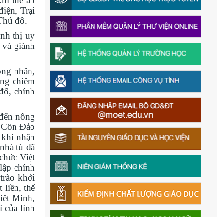
khí thế áp
iện, Trại
Thủ đô.
ình thị uy
 và giành
ông nhân,
úng chiếm
đổ, chính
 đến nông
 Côn Đảo
 khi nhận
nhà tù đã
chức Việt
lập chính
trào khởi
liền, thể
Việt Minh,
 của lính