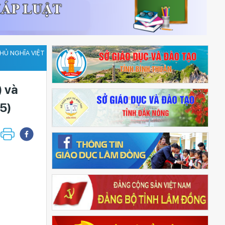
HỦ NGHĨA VIỆT
 và
5)