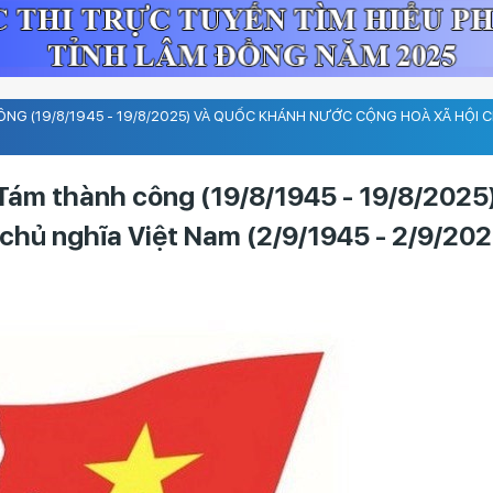
G (19/8/1945 - 19/8/2025) VÀ QUỐC KHÁNH NƯỚC CỘNG HOÀ XÃ HỘI C
ám thành công (19/8/1945 - 19/8/2025)
chủ nghĩa Việt Nam (2/9/1945 - 2/9/202