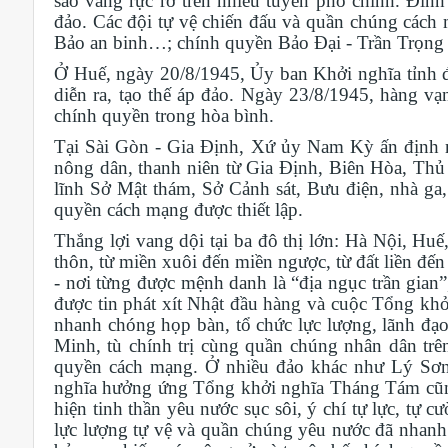
sao vàng rực rỡ trên nhiều tuyến phố chính. Đỉnh
đảo. Các đội tự vệ chiến đấu và quần chúng cách
Bảo an binh…; chính quyền Bảo Đại
-
Trần Trọng 
Ở Huế
,
ngày
20/8/1945
, Ủy ban Khởi nghĩa tỉnh 
diễn ra, tạo thế áp đảo. Ngày 23
/
8
/1945
, hàng vạ
chính quyền trong hòa bình.
Tại Sài Gòn
-
Gia Định, Xứ ủy Nam Kỳ ấn định n
nông dân, thanh niên từ Gia Định, Biên Hòa, Th
lĩnh Sở Mật thám, Sở Cảnh sát, Bưu điện, nhà g
quyền cách mạng được thiết lập.
Thắng lợi vang dội tại ba đô thị lớn: Hà Nội, Hu
thôn, từ miền xuôi đến miền ngược, từ đất liền đến
- nơi từng được mệnh danh là “địa ngục trần gian”
được tin phát xít Nhật đầu hàng và cuộc Tổng khở
nhanh chóng họp bàn, tổ chức lực lượng, lãnh đạo
Minh, tù chính trị cùng quần chúng nhân dân trên
quyền cách mạng. Ở nhiều đảo khác như Lý Sơ
nghĩa hưởng ứng Tổng khởi nghĩa Tháng Tám cũng 
hiện tinh thần yêu nước sục sôi, ý chí tự lực, tự 
lực lượng tự vệ và quần chúng yêu nước đã nhanh c