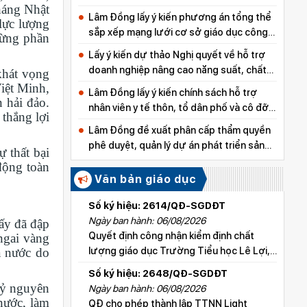
háng Nhật
Lâm Đồng lấy ý kiến phương án tổng thể
lực lượng
sắp xếp mạng lưới cơ sở giáo dục công
từng phần
lập
Lấy ý kiến dự thảo Nghị quyết về hỗ trợ
doanh nghiệp nâng cao năng suất, chất
khát vọng
lượng sản phẩm
iệt Minh,
Lâm Đồng lấy ý kiến chính sách hỗ trợ
n hải đảo.
nhân viên y tế thôn, tổ dân phố và cô đỡ
 thắng lợi
thôn, bản
Lâm Đồng đề xuất phân cấp thẩm quyền
phê duyệt, quản lý dự án phát triển sản
ự thất bại
xuất thuộc các chương trình mục tiêu
động toàn
quốc gia
Văn bản giáo dục
Số ký hiệu: 2614/QĐ-SGDĐT
Ngày ban hành: 06/08/2026
 ấy đã đập
Quyết định công nhận kiểm định chất
ngai vàng
 nước do
lượng giáo dục Trường Tiểu học Lê Lợi,
xã Hoài Đức
Số ký hiệu: 2648/QĐ-SGDĐT
kỷ nguyên
Ngày ban hành: 06/08/2026
nước, làm
QĐ cho phép thành lập TTNN Light