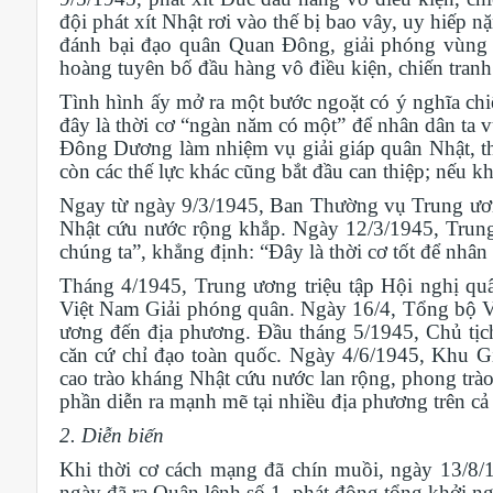
đội phát xít Nhật rơi vào thế bị bao vây, uy hiếp
đánh bại đạo quân Quan Đông, giải phóng vùng
hoàng tuyên bố đầu hàng vô điều kiện, chiến tranh 
Tình hình ấy mở ra một bước ngoặt có ý nghĩa ch
đây là thời cơ “ngàn năm có một” để nhân dân ta 
Đông Dương làm nhiệm vụ giải giáp quân Nhật, th
còn các thế lực khác cũng bắt đầu can thiệp; nếu kh
Ngay từ ngày 9/3/1945, Ban Thường vụ Trung ươn
Nhật cứu nước rộng khắp. Ngày 12/3/1945, Trung
chúng ta”, khẳng định: “Đây là thời cơ tốt để nhân
Tháng 4/1945, Trung ương triệu tập Hội nghị qu
Việt Nam Giải phóng quân. Ngày 16/4, Tổng bộ Vi
ương đến địa phương. Đầu tháng 5
/1945
, Chủ tị
căn cứ chỉ đạo toàn quốc. Ngày 4/6/1945, Khu G
cao trào kháng Nhật cứu nước lan rộng, phong trào 
phần diễn ra mạnh mẽ tại nhiều địa phương trên cả
2. Diễn biến
Khi thời cơ cách mạng đã chín muồi, ngày 13/8/
ngày đã ra Quân lệnh số 1, phát động tổng khởi ng