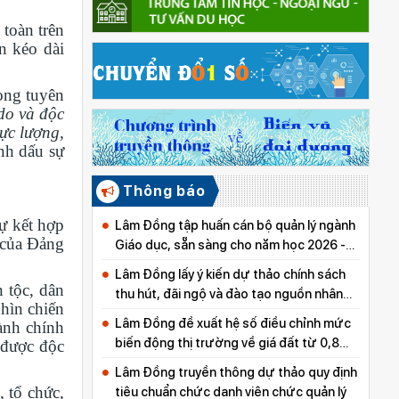
toàn trên
n kéo dài
rọng
tuyên
do và độc
lực lượng,
h dấu sự
Thông báo
ự kết hợp
Lâm Đồng tập huấn cán bộ quản lý ngành
t của Đảng
Giáo dục, sẵn sàng cho năm học 2026 -
2027
Lâm Đồng lấy ý kiến dự thảo chính sách
 tộc, dân
thu hút, đãi ngộ và đào tạo nguồn nhân
hìn chiến
lực y tế
Lâm Đồng đề xuất hệ số điều chỉnh mức
ành chính
biến động thị trường về giá đất từ 0,8
 được độc
đến 5,0
Lâm Đồng truyền thông dự thảo quy định
, tổ chức,
tiêu chuẩn chức danh viên chức quản lý