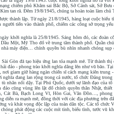
 cao là ngày 19
/
8
/1945
: cuộc tổng khởi nghĩa nổ ra với 
 mạng chiếm phủ Khâm sai Bắc Bộ, Sở Cảnh sát, Sở Bưu đ
Kim tan rã. Đêm 19
/
8
/1945
,
chúng ta
hoàn toàn làm chủ 
được thành lập. Từ ngày 21
/8/1945
, hàng loạt cuộc biểu t
n người tiến vào thành phố, chiếm các công sở trọng yếu
gày khởi nghĩa là 25
/
8
/1945
. Sáng hôm đó, các đoàn c
ủ Dầu Một, Mỹ Tho đổ về trung tâm thành phố. Quần ch
a, nhà máy điện… chính quyền bù nhìn nhanh chóng sụp 
ế, Sài Gòn đã tạo hiệu ứng lan tỏa mạnh mẽ. Từ thành thị
 hải đảo
-
phong trào khởi nghĩa dâng lên như vũ bão.
Tại
, nơi giam giữ hàng ngàn chiến sĩ cách mạng kiên trung -
i nghĩa đang lan rộng trong cả nước, tổ chức Đảng trong 
 tù nhân nổi dậy. Tại Phú Quốc, dưới sự lãnh đạo của tổ 
 đảo cũng vùng lên lật đổ chính quyền thân Nhật, thiết 
n, Cát Bà, Bạch Long Vĩ, Hòn Gai, Vân Đồn…, phong 
diễn ra mạnh mẽ, đồng thời với các địa phương trên đất 
cường và khát vọng độc lập của toàn dân tộc. Các tổ chức 
hóng phát động các cuộc mít tinh, biểu tình, tước vũ khí