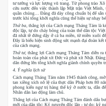
tư tưởng và lực lượng vũ trang. Từ phong trào X
cứu nước đến việc thành lập
Mặt trận
Việt Minh, 
quần chúng… Đảng đã dày công chuẩn bị để sẵn s
trước khi tổng khởi nghĩa cũng thể hiện sự nhạy bé
Thứ ba,
thắng lợi của Cách mạng Tháng Tám là k
độc lập, tự do cháy bỏng của toàn
thể
dân tộc Việ
đã nhất tề đứng dậy ở cả ba miền, từ miền xuôi đế
Đây là biểu hiện sinh động sức mạnh đại đoàn kết t
của cách mạng.
Thứ tư
,
thắng lợi
Cách mạng Tháng Tám
diễn ra 
hoàn toàn của phát xít Đức và phát xít Nhật. Đản
dân đứng lên tổng khởi nghĩa giành chính quyền tr
4. Ý nghĩa lịch sử
Cách mạng Tháng Tám năm 1945 thành công,
mở 
tan
xiềng xích nô lệ của thực dân Pháp hơn 80 năm
phong kiến ngự trị
hàng thế kỷ
ở nước ta,
dẫn đế
Nhân dân lao động làm chủ.
Thắng lợi của Cách mạng Tháng Tám đánh dấu bướ
mới của dân tộc: Kỷ nguyên độc lập - tự do; kỷ 