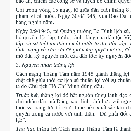
bảo an, chiếm các công sở và tuyên bố chính quyề
Chỉ trong vòng 15 ngày
,
từ giữa đến cuối tháng 
phạm vi cả nước. Ngày 30
/
8
/1945
, vua Bảo Đại 
hàng nghìn năm.
Ngày 2
/9/
1945, tại Quảng trường Ba Đình lịch s
bố
quyền độc lập, tự do, bình đẳng của dân tộc Vi
lập, và sự thật đã thành một nước tự do, độc lập. 
tính mạng và của cải để giữ vững quyền tự do, độ
mở đầu kỷ nguyên mới của dân tộc: kỷ nguyên độc
3. Nguyên nhân thắng lợi
Cách mạng Tháng Tám năm 1945 giành thắng lợi là 
chặt chẽ giữa thời cơ lịch sử thuận lợi với sự chu
ta
do Chủ tịch Hồ Chí Minh đứng đầu.
Trước hết,
thắng lợi đó bắt nguồn từ sự lãnh đạo 
chủ nhân dân mà Đảng xác định phù hợp với nguy
lược và năng lực tổ chức thực tiễn xuất sắc khi 
quyền trong cả nước
với tinh thần
: “Dù phải đốt 
lập”.
Thứ hai,
thắng lợi
Cách mạng Tháng Tám
là thành