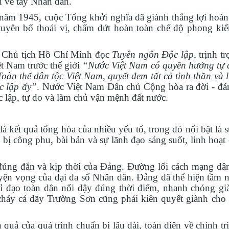
n về tay Nhân dân.
8 năm 1945
,
cuộc Tổng khởi nghĩa đã giành thắng lợi hoàn 
tuyên bố thoái vị, chấm dứt hoàn toàn chế độ phong kiế
ử, Chủ tịch Hồ Chí Minh đọc
Tuyên ngôn Độc lập
,
trịnh t
ệt Nam trước thế giới
“Nước Việt Nam có quyền hưởng tự 
Toàn thể dân tộc Việt Nam, quyết đem tất cả tinh thần và 
c lập ấy”
.
Nước Việt Nam Dân chủ Cộng hòa ra đời
-
đán
 lập, tự do và làm chủ vận mệnh đất nước.
kết quả tổng hòa của nhiều yếu tố, trong đó nổi bật là s
ẩn bị công phu, bài bản và sự lãnh đạo sáng suốt, linh hoạ
đúng đắn và kịp thời của Đảng. Đường lối cách mạng dân
ện vọng của đại đa số Nhân dân. Đảng đã thể hiện tầm n
chỉ đạo toàn dân nổi dậy đúng thời điểm, nhanh chóng gi
cháy cả dãy Trường Sơn cũng phải kiên quyết giành cho
 quả của quá trình chuẩn bị lâu dài, toàn diện về chính trị