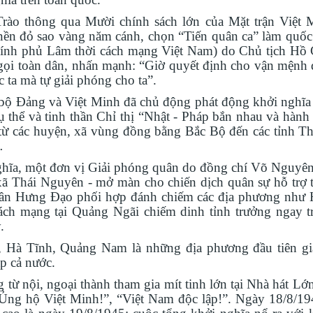
rào thông qua Mười chính sách lớn của Mặt trận Việt 
nền đỏ sao vàng năm cánh, chọn “Tiến quân ca” làm quốc 
hính phủ Lâm thời cách mạng Việt Nam) do Chủ tịch Hồ
gọi toàn dân, nhấn mạnh: “Giờ quyết định cho vận mệnh d
ta mà tự giải phóng cho ta”.
p bộ Đảng và Việt Minh đã chủ động phát động khởi nghĩa 
ụ thể và tinh thần Chỉ thị “Nhật
-
Pháp bắn nhau và hành
: từ các huyện, xã vùng đồng bằng Bắc Bộ đến các tỉnh T
…
nghĩa, một đơn vị Giải phóng quân do đồng chí Võ Nguyên
ị xã Thái Nguyên
-
mở màn cho chiến dịch quân sự hỗ trợ 
Trần Hưng Đạo phối hợp đánh chiếm các địa phương như 
ách mạng tại Quảng Ngãi chiếm dinh tỉnh trưởng ngay 
.
g, Hà Tĩnh, Quảng Nam là những địa phương đầu tiên g
p cả nước.
từ nội, ngoại thành tham gia mít tinh lớn tại Nhà hát Lớn
“Ủng hộ Việt Minh!”, “Việt Nam độc lập!”. Ngày 18
/
8
/19