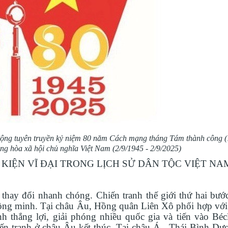
 động tuyên truyền kỷ niệm 80 năm Cách mạng tháng Tám thành công (
g hòa xã hội chủ nghĩa Việt Nam (2/9/1945 - 2/9/2025)
 KIỆN VĨ ĐẠI TRONG LỊCH SỬ DÂN TỘC VIỆT NA
thay đổi nhanh chóng. Chiến tranh thế giới thứ hai bước
Đồng minh. Tại châu Âu, Hồng quân Liên Xô phối hợp với
h thắng lợi, giải phóng nhiều quốc gia và tiến vào Béc
iến tranh ở châu Âu kết thúc. Tại châu Á
-
Thái Bình Dươ