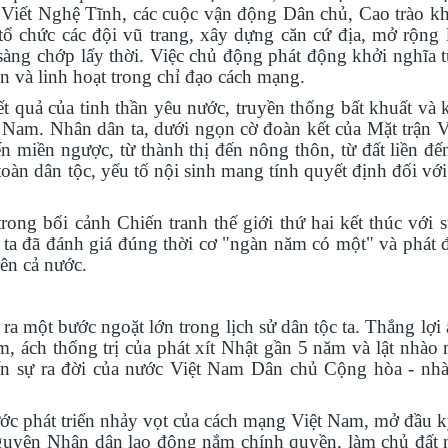
ô Viết Nghệ Tĩnh, các cuộc vận động Dân chủ, Cao trào k
tổ chức các đội vũ trang, xây dựng căn cứ địa, mở rộng 
àng chớp lấy thời. Việc chủ động phát động khởi nghĩa 
n và linh hoạt trong chỉ đạo cách mạng.
ết quả
của
tinh thần yêu nước, truyền thống bất khuất và 
t Nam. Nhân dân ta, dưới ngọn cờ đoàn kết của Mặt trận V
n miền ngược, từ thành thị đến nông thôn, từ đất liền đế
oàn dân tộc, yếu tố nội sinh mang tính quyết định đối với
trong bối cảnh Chiến tranh thế giới thứ hai kết thúc với s
g ta đã đánh giá đúng thời cơ "ngàn năm có một" và phát 
ên cả nước.
ra một
bước ngoặt
lớn trong lịch sử dân tộc ta
. Thắng lợi
, ách thống trị của phát xít Nhật gần 5 năm và lật nhào 
n sự ra đời của nước Việt Nam Dân chủ Cộng hòa
- nhà
c phát triển nhảy vọt của cách mạng Việt Nam, mở đầu 
nguyên
Nhân dân
lao động nắm chính quyền, làm chủ đất 