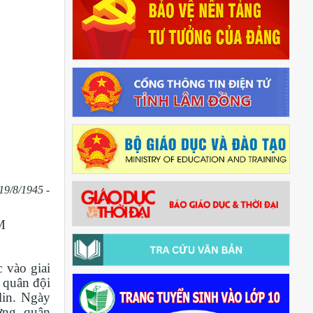
19/8/1945 -
M
 vào giai
 quân đội
lin. Ngày
ng, quân