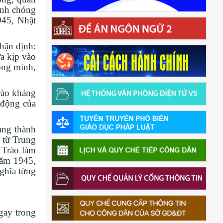
hanh chóng
945, Nhật
hận định:
a kịp vào
ồng minh,
rào kháng
 động của
ang thành
 từ Trung
 Trào làm
năm 1945,
nghĩa từng
gay trong