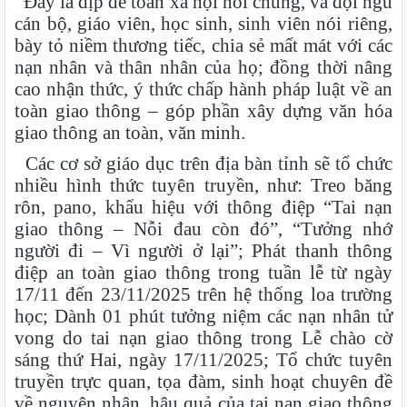
Đây là dịp để toàn xã hội nói chung, và đội ngũ
cán bộ, giáo viên, học sinh, sinh viên nói riêng,
bày tỏ niềm thương tiếc, chia sẻ mất mát với các
nạn nhân và thân nhân của họ; đồng thời nâng
cao nhận thức, ý thức chấp hành pháp luật về an
toàn giao thông – góp phần xây dựng văn hóa
giao thông an toàn, văn minh.
Các cơ sở giáo dục trên địa bàn tỉnh sẽ tổ chức
nhiều hình thức tuyên truyền, như: Treo băng
rôn, pano, khẩu hiệu với thông điệp “Tai nạn
giao thông – Nỗi đau còn đó”, “Tưởng nhớ
người đi – Vì người ở lại”; Phát thanh thông
điệp an toàn giao thông trong tuần lễ từ ngày
17/11 đến 23/11/2025 trên hệ thống loa trường
học; Dành 01 phút tưởng niệm các nạn nhân tử
vong do tai nạn giao thông trong Lễ chào cờ
sáng thứ Hai, ngày 17/11/2025; Tổ chức tuyên
truyền trực quan, tọa đàm, sinh hoạt chuyên đề
về nguyên nhân, hậu quả của tai nạn giao thông