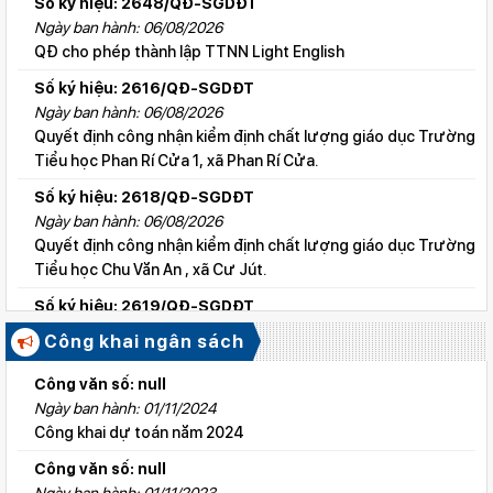
Số ký hiệu: 2648/QĐ-SGDĐT
Ngày ban hành: 06/08/2026
QĐ cho phép thành lập TTNN Light English
Số ký hiệu: 2616/QĐ-SGDĐT
Ngày ban hành: 06/08/2026
Quyết định công nhận kiểm định chất lượng giáo dục Trường
Tiểu học Phan Rí Cửa 1, xã Phan Rí Cửa.
Số ký hiệu: 2618/QĐ-SGDĐT
Ngày ban hành: 06/08/2026
Quyết định công nhận kiểm định chất lượng giáo dục Trường
Tiểu học Chu Văn An , xã Cư Jút.
Số ký hiệu: 2619/QĐ-SGDĐT
Ngày ban hành: 06/08/2026
Công khai ngân sách
Quyết định công nhận kiểm định chất lượng giáo dục Trường
Tiểu học Lý Tự Trọng , xã Cư Jút.
Công văn số: null
Ngày ban hành: 01/11/2024
Số ký hiệu: 2615/QĐ-SGDĐT
Công khai dự toán năm 2024
Ngày ban hành: 06/08/2026
Quyết định công nhận kiểm định chất lượng giáo dục Trường
Công văn số: null
Tiểu học Nguyễn Bỉnh Khiêm, xã Đức linh.
Ngày ban hành: 01/11/2023