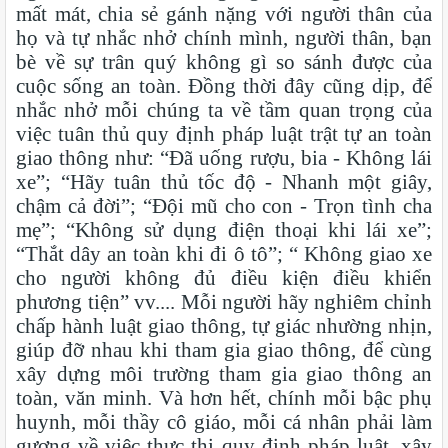
mất mát, chia sẻ gánh nặng với người thân của
họ và tự nhắc nhở chính mình, người thân, bạn
bè về sự trân quý không gì so sánh được của
cuộc sống an toàn. Đồng thời đây cũng dịp, để
nhắc nhở mỗi chúng ta về tầm quan trọng của
việc tuân thủ quy định pháp luật trật tự an toàn
giao thông như: “Đã uống rượu, bia - Không lái
xe”; “Hãy tuân thủ tốc độ - Nhanh một giây,
chậm cả đời”; “Đội mũ cho con - Trọn tình cha
mẹ”; “Không sử dụng điện thoại khi lái xe”;
“Thắt dây an toàn khi đi ô tô”; “ Không giao xe
cho người không đủ điều kiện điều khiển
phương tiện” vv.... Mỗi người hãy nghiêm chỉnh
chấp hành luật giao thông, tự giác nhường nhịn,
giúp đỡ nhau khi tham gia giao thông, để cùng
xây dựng môi trường tham gia giao thông an
toàn, văn minh. Và hơn hết, chính mỗi bậc phụ
huynh, mỗi thầy cô giáo, mỗi cá nhân phải làm
gương về việc thực thi quy định pháp luật, xây