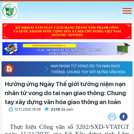
HƯỞNG ỨNG NGÀY THẾ GIỚI TƯỞNG NIỆM
NẠN NHÂN TỬ VONG DO TAI NẠN GIAO
THÔNG: CHUNG TAY XÂY DỰNG VĂN HÓA
GIAO THÔNG AN TOÀN
Hưởng ứng Ngày Thế giới tưởng niệm nạn
nhân tử vong do tai nạn giao thông: Chung
tay xây dựng văn hóa giao thông an toàn
12.11.2025 16:06
2218
đã xem
Thực hiện Công văn số 3202/SXD-VTATGT
ngày 11/11/2025 của Sở Xây dựng tỉnh Lâm