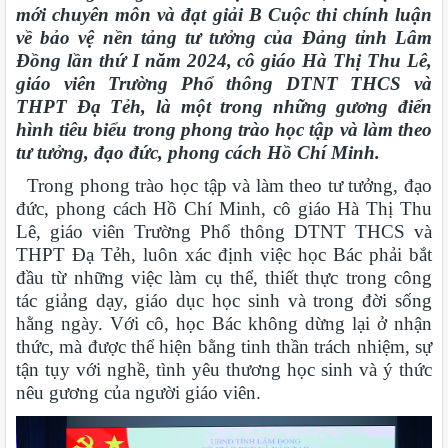
mới chuyên môn và đạt giải B Cuộc thi chính luận
về bảo vệ nền tảng tư tưởng của Đảng tỉnh Lâm
Đồng lần thứ I năm 2024, cô giáo Hà Thị Thu Lê,
giáo viên Trường Phổ thông DTNT THCS và
THPT Đạ Tẻh, là một trong những gương điển
hình tiêu biểu trong phong trào học tập và làm theo
tư tưởng, đạo đức, phong cách Hồ Chí Minh.
Trong phong trào học tập và làm theo tư tưởng, đạo
đức, phong cách Hồ Chí Minh, cô giáo Hà Thị Thu
Lê, giáo viên Trường Phổ thông DTNT THCS và
THPT Đạ Tẻh, luôn xác định việc học Bác phải bắt
đầu từ những việc làm cụ thể, thiết thực trong công
tác giảng dạy, giáo dục học sinh và trong đời sống
hằng ngày. Với cô, học Bác không dừng lại ở nhận
thức, mà được thể hiện bằng tinh thần trách nhiệm, sự
tận tụy với nghề, tình yêu thương học sinh và ý thức
nêu gương của người giáo viên.