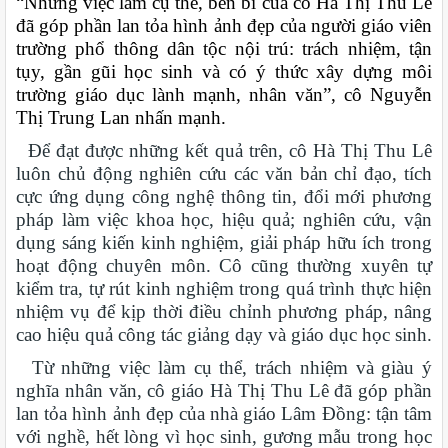
“Những việc làm cụ thể, bền bỉ của cô Hà Thị Thu Lê
đã góp phần lan tỏa hình ảnh đẹp của người giáo viên
trường phổ thông dân tộc nội trú: trách nhiệm, tận
tụy, gần gũi học sinh và có ý thức xây dựng môi
trường giáo dục lành mạnh, nhân văn”, cô Nguyễn
Thị Trung Lan nhấn mạnh.
Để đạt được những kết quả trên, cô Hà Thị Thu Lê
luôn chủ động nghiên cứu các văn bản chỉ đạo, tích
cực ứng dụng công nghệ thông tin, đổi mới phương
pháp làm việc khoa học, hiệu quả; nghiên cứu, vận
dụng sáng kiến kinh nghiệm, giải pháp hữu ích trong
hoạt động chuyên môn. Cô cũng thường xuyên tự
kiểm tra, tự rút kinh nghiệm trong quá trình thực hiện
nhiệm vụ để kịp thời điều chỉnh phương pháp, nâng
cao hiệu quả công tác giảng dạy và giáo dục học sinh.
Từ những việc làm cụ thể, trách nhiệm và giàu ý
nghĩa nhân văn, cô giáo Hà Thị Thu Lê đã góp phần
lan tỏa hình ảnh đẹp của nhà giáo Lâm Đồng: tận tâm
với nghề, hết lòng vì học sinh, gương mẫu trong học