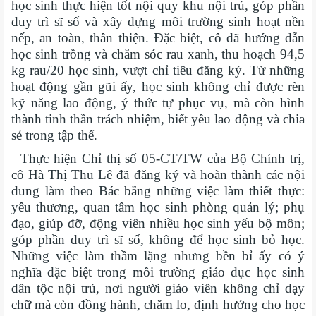
học sinh thực hiện tốt nội quy khu nội trú, góp phần
duy trì sĩ số và xây dựng môi trường sinh hoạt nền
nếp, an toàn, thân thiện. Đặc biệt, cô đã hướng dẫn
học sinh trồng và chăm sóc rau xanh, thu hoạch 94,5
kg rau/20 học sinh, vượt chỉ tiêu đăng ký. Từ những
hoạt động gần gũi ấy, học sinh không chỉ được rèn
kỹ năng lao động, ý thức tự phục vụ, mà còn hình
thành tinh thần trách nhiệm, biết yêu lao động và chia
sẻ trong tập thể.
Thực hiện Chỉ thị số 05-CT/TW của Bộ Chính trị,
cô Hà Thị Thu Lê đã đăng ký và hoàn thành các nội
dung làm theo Bác bằng những việc làm thiết thực:
yêu thương, quan tâm học sinh phòng quản lý; phụ
đạo, giúp đỡ, động viên nhiều học sinh yếu bộ môn;
góp phần duy trì sĩ số, không để học sinh bỏ học.
Những việc làm thầm lặng nhưng bền bỉ ấy có ý
nghĩa đặc biệt trong môi trường giáo dục học sinh
dân tộc nội trú, nơi người giáo viên không chỉ dạy
chữ mà còn đồng hành, chăm lo, định hướng cho học