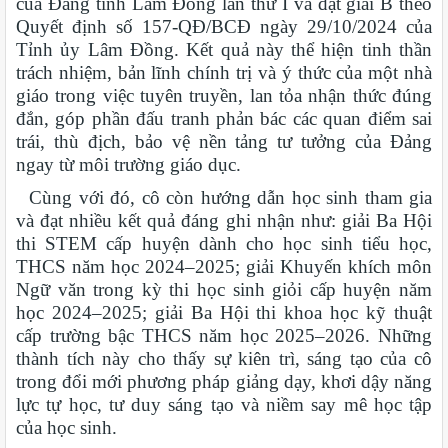
của Đảng tỉnh Lâm Đồng lần thứ I và đạt giải B theo
Quyết định số 157-QĐ/BCĐ ngày 29/10/2024 của
Tỉnh ủy Lâm Đồng. Kết quả này thể hiện tinh thần
trách nhiệm, bản lĩnh chính trị và ý thức của một nhà
giáo trong việc tuyên truyền, lan tỏa nhận thức đúng
đắn, góp phần đấu tranh phản bác các quan điểm sai
trái, thù địch, bảo vệ nền tảng tư tưởng của Đảng
ngay từ môi trường giáo dục.
Cùng với đó, cô còn hướng dẫn học sinh tham gia
và đạt nhiều kết quả đáng ghi nhận như: giải Ba Hội
thi STEM cấp huyện dành cho học sinh tiểu học,
THCS năm học 2024–2025; giải Khuyến khích môn
Ngữ văn trong kỳ thi học sinh giỏi cấp huyện năm
học 2024–2025; giải Ba Hội thi khoa học kỹ thuật
cấp trường bậc THCS năm học 2025–2026. Những
thành tích này cho thấy sự kiên trì, sáng tạo của cô
trong đổi mới phương pháp giảng dạy, khơi dậy năng
lực tự học, tư duy sáng tạo và niềm say mê học tập
của học sinh.