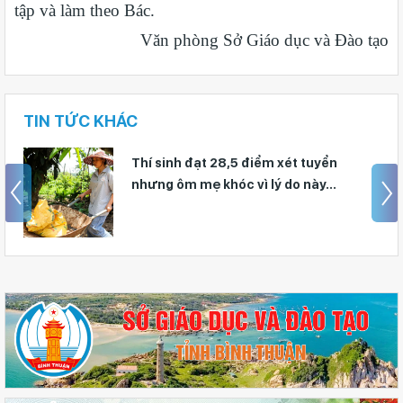
tập và làm theo Bác.
Văn phòng Sở Giáo dục và Đào tạo
TIN TỨC KHÁC
Giáo viên Trường THPT Đạm Ri đạt
giải Nhì Hội thi Báo cáo viên, Tuyên
truyền viên giỏi toàn quốc năm 2026 –
Khu vực II