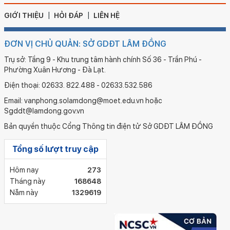
GIỚI THIỆU
HỎI ĐÁP
LIÊN HỆ
ĐƠN VỊ CHỦ QUẢN: SỞ GDĐT LÂM ĐỒNG
Trụ sở: Tầng 9 - Khu trung tâm hành chính Số 36 - Trần Phú -
Phường Xuân Hương - Đà Lạt.
Điện thoại: 02633. 822.488 - 02633.532.586
Email: vanphong.solamdong@moet.edu.vn hoặc
Sgddt@lamdong.gov.vn
Bản quyền thuộc Cổng Thông tin điện tử Sở GDĐT LÂM ĐỒNG
Tổng số lượt truy cập
Hôm nay
273
Tháng này
168648
Năm này
1329619