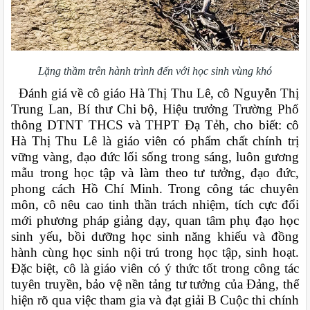
Lặng thầm trên hành trình đến với học sinh vùng khó
Đánh giá về cô giáo Hà Thị Thu Lê, cô Nguyễn Thị
Trung Lan, Bí thư Chi bộ, Hiệu trưởng Trường Phổ
thông DTNT THCS và THPT Đạ Tẻh, cho biết: cô
Hà Thị Thu Lê là giáo viên có phẩm chất chính trị
vững vàng, đạo đức lối sống trong sáng, luôn gương
mẫu trong học tập và làm theo tư tưởng, đạo đức,
phong cách Hồ Chí Minh. Trong công tác chuyên
môn, cô nêu cao tinh thần trách nhiệm, tích cực đổi
mới phương pháp giảng dạy, quan tâm phụ đạo học
sinh yếu, bồi dưỡng học sinh năng khiếu và đồng
hành cùng học sinh nội trú trong học tập, sinh hoạt.
Đặc biệt, cô là giáo viên có ý thức tốt trong công tác
tuyên truyền, bảo vệ nền tảng tư tưởng của Đảng, thể
hiện rõ qua việc tham gia và đạt giải B Cuộc thi chính