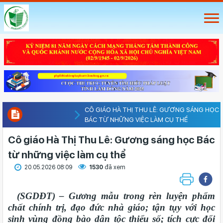
CÔ GIÁO HÀ THỊ THU LÊ: GƯƠNG SÁNG HỌC
BÁC TỪ NHỮNG VIỆC LÀM CỤ THỂ
Cô giáo Hà Thị Thu Lê: Gương sáng học Bác
từ những việc làm cụ thể
20.05.2026 08:09
1530
đã xem
(SGDĐT) – Gương mẫu trong rèn luyện phẩm
chất chính trị, đạo đức nhà giáo; tận tụy với học
sinh vùng đồng bào dân tộc thiểu số; tích cực đổi