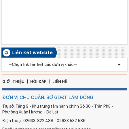
Ngày ban hành: 06/08/2026
Quyết định công nhận kiểm định chất lượng giáo dục Trường
Tiểu học Kim Đồng , xã Cư Jút.
Số ký hiệu: 481/TB-SGDĐT
Ngày ban hành: 06/08/2026
Kết quả công tác kiểm tra Kỳ thi tuyển sinh vào lớp 10 trung
học phổ thông chuyên năm học 2026 - 2027
Số ký hiệu: 2577/QĐ-SGDĐT
Liên kết website
Ngày ban hành: 05/08/2026
Chỉnh sửa bằng TN THPT LÊ HUỲNH NHƯ HẬU
GIỚI THIỆU
HỎI ĐÁP
LIÊN HỆ
ĐƠN VỊ CHỦ QUẢN: SỞ GDĐT LÂM ĐỒNG
Trụ sở: Tầng 9 - Khu trung tâm hành chính Số 36 - Trần Phú -
Phường Xuân Hương - Đà Lạt.
Điện thoại: 02633. 822.488 - 02633.532.586