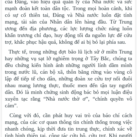
của Đảng, vào hiệu quả quản lý của Nhà nước và sức
mạnh đoàn kết toàn dân tộc. Trong mọi hoàn cảnh, khi
có sự cố thiên tai, Đảng và Nhà nước luôn đặt tính
mạng, tài sản của Nhân dân lên hàng đầu. Từ Trung
ương đến địa phương, các lực lượng chức năng luôn
khẩn trương chỉ đạo, huy động tối đa nguồn lực để cứu
trợ, khắc phục hậu quả, không để ai bị bỏ lại phía sau.
Thực tế, trong những đợt bão lũ lịch sử ở miền Trung
hay những vụ sạt lở nghiêm trọng ở Tây Bắc, chúng ta
đều chứng kiến hình ảnh những người lính dầm mình
trong nước lũ, cán bộ xã, thôn băng rừng vào vùng cô
lập để tiếp tế cho dân, những đoàn xe cứu trợ nối đuôi
nhau mang lương thực, thuốc men đến tận tay người
dân. Đó là minh chứng sinh động bác bỏ mọi luận điệu
xuyên tạc rằng “Nhà nước thờ ơ”, “chính quyền vô
cảm”.
Cùng với đó, cần phát huy vai trò của báo chí cách
mạng, của các cơ quan thông tin chính thống trong việc
nhanh chóng, kịp thời đưa tin trung thực, chính xác về
tình hình thiên tai, công tác cứu hộ, cứu trợ. Khi người