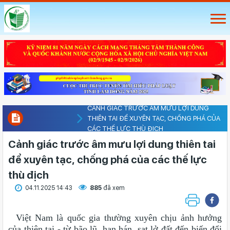
CẢNH GIÁC TRƯỚC ÂM MƯU LỢI DUNG
THIÊN TAI ĐỂ XUYÊN TẠC, CHỐNG PHÁ CỦA
CÁC THẾ LỰC THÙ ĐỊCH
Cảnh giác trước âm mưu lợi dung thiên tai
để xuyên tạc, chống phá của các thế lực
thù địch
04.11.2025 14:43
885
đã xem
Việt Nam là quốc gia thường xuyên chịu ảnh hưởng
của thiên tai - từ bão lũ, hạn hán, sạt lở đất đến biến đổi