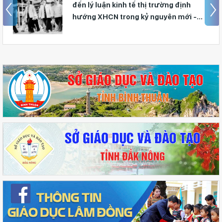
ị trường định
từ học đường
 nguyên mới -
tưởng Hồ Chí
uận điệu xuyên