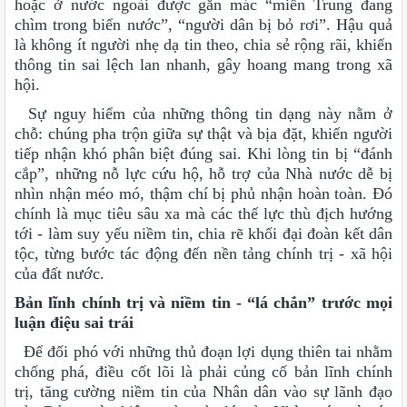
hoặc ở nước ngoài được gắn mác “miền Trung đang
chìm trong biển nước”, “người dân bị bỏ rơi”. Hậu quả
là không ít người nhẹ dạ tin theo, chia sẻ rộng rãi, khiến
thông tin sai lệch lan nhanh, gây hoang mang trong xã
hội.
Sự nguy hiểm của những thông tin dạng này nằm ở
chỗ: chúng pha trộn giữa sự thật và bịa đặt, khiến người
tiếp nhận khó phân biệt đúng sai. Khi lòng tin bị “đánh
cắp”, những nỗ lực cứu hộ, hỗ trợ của Nhà nước dễ bị
nhìn nhận méo mó, thậm chí bị phủ nhận hoàn toàn. Đó
chính là mục tiêu sâu xa mà các thế lực thù địch hướng
tới - làm suy yếu niềm tin, chia rẽ khối đại đoàn kết dân
tộc, từng bước tác động đến nền tảng chính trị - xã hội
của đất nước.
Bản lĩnh chính trị và niềm tin - “lá chắn” trước mọi
luận điệu sai trái
Để đối phó với những thủ đoạn lợi dụng thiên tai nhằm
chống phá, điều cốt lõi là phải củng cố bản lĩnh chính
trị, tăng cường niềm tin của Nhân dân vào sự lãnh đạo