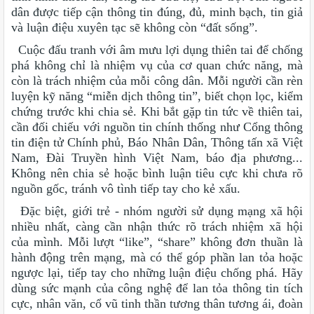
dân được tiếp cận thông tin đúng, đủ, minh bạch, tin giả
và luận điệu xuyên tạc sẽ không còn “đất sống”.
Cuộc đấu tranh với âm mưu lợi dụng thiên tai để chống
phá không chỉ là nhiệm vụ của cơ quan chức năng, mà
còn là trách nhiệm của mỗi công dân. Mỗi người cần rèn
luyện kỹ năng “miễn dịch thông tin”, biết chọn lọc, kiểm
chứng trước khi chia sẻ. Khi bắt gặp tin tức về thiên tai,
cần đối chiếu với nguồn tin chính thống như Cổng thông
tin điện tử Chính phủ, Báo Nhân Dân, Thông tấn xã Việt
Nam, Đài Truyền hình Việt Nam, báo địa phương...
Không nên chia sẻ hoặc bình luận tiêu cực khi chưa rõ
nguồn gốc, tránh vô tình tiếp tay cho kẻ xấu.
Đặc biệt, giới trẻ - nhóm người sử dụng mạng xã hội
nhiều nhất, càng cần nhận thức rõ trách nhiệm xã hội
của mình. Mỗi lượt “like”, “share” không đơn thuần là
hành động trên mạng, mà có thể góp phần lan tỏa hoặc
ngược lại, tiếp tay cho những luận điệu chống phá. Hãy
dùng sức mạnh của công nghệ để lan tỏa thông tin tích
cực, nhân văn, cổ vũ tinh thần tương thân tương ái, đoàn