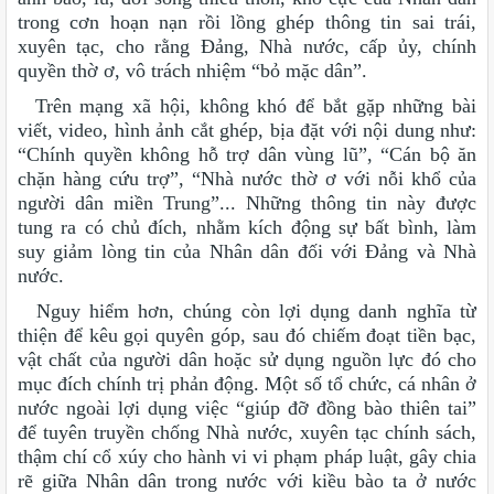
trong cơn hoạn nạn rồi lồng ghép thông tin sai trái,
xuyên tạc, cho rằng Đảng, Nhà nước, cấp ủy, chính
quyền thờ ơ, vô trách nhiệm “bỏ mặc dân”.
Trên mạng xã hội, không khó để bắt gặp những bài
viết, video, hình ảnh cắt ghép, bịa đặt với nội dung như:
“Chính quyền không hỗ trợ dân vùng lũ”, “Cán bộ ăn
chặn hàng cứu trợ”, “Nhà nước thờ ơ với nỗi khổ của
người dân miền Trung”... Những thông tin này được
tung ra có chủ đích, nhằm kích động sự bất bình, làm
suy giảm lòng tin của Nhân dân đối với Đảng và Nhà
nước.
Nguy hiểm hơn, chúng còn lợi dụng danh nghĩa từ
thiện để kêu gọi quyên góp, sau đó chiếm đoạt tiền bạc,
vật chất của người dân hoặc sử dụng nguồn lực đó cho
mục đích chính trị phản động. Một số tổ chức, cá nhân ở
nước ngoài lợi dụng việc “giúp đỡ đồng bào thiên tai”
để tuyên truyền chống Nhà nước, xuyên tạc chính sách,
thậm chí cổ xúy cho hành vi vi phạm pháp luật, gây chia
rẽ giữa Nhân dân trong nước với kiều bào ta ở nước