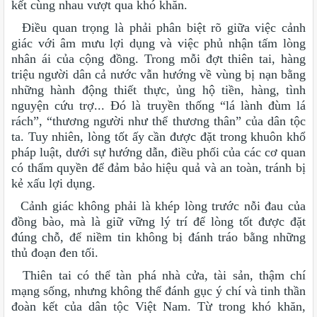
kết cùng nhau vượt qua khó khăn.
Điều quan trọng là phải phân biệt rõ giữa việc cảnh
giác với âm mưu lợi dụng và việc phủ nhận tấm lòng
nhân ái của cộng đồng. Trong mỗi đợt thiên tai, hàng
triệu người dân cả nước vẫn hướng về vùng bị nạn bằng
những hành động thiết thực, ủng hộ tiền, hàng, tình
nguyện cứu trợ... Đó là truyền thống “lá lành đùm lá
rách”, “thương người như thể thương thân” của dân tộc
ta. Tuy nhiên, lòng tốt ấy cần được đặt trong khuôn khổ
pháp luật, dưới sự hướng dẫn, điều phối của các cơ quan
có thẩm quyền để đảm bảo hiệu quả và an toàn, tránh bị
kẻ xấu lợi dụng.
Cảnh giác không phải là khép lòng trước nỗi đau của
đồng bào, mà là giữ vững lý trí để lòng tốt được đặt
đúng chỗ, để niềm tin không bị đánh tráo bằng những
thủ đoạn đen tối.
Thiên tai có thể tàn phá nhà cửa, tài sản, thậm chí
mạng sống, nhưng không thể đánh gục ý chí và tinh thần
đoàn kết của dân tộc Việt Nam. Từ trong khó khăn,