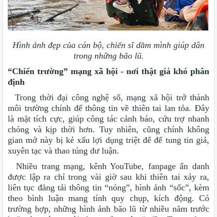
Hình ảnh đẹp của cán bộ, chiến sĩ dầm mình giúp dân
trong những bão lũ.
“Chiến trường” mạng xã hội - nơi thật giả khó phân
định
Trong thời đại công nghệ số, mạng xã hội trở thành
môi trường chính để thông tin về thiên tai lan tỏa. Đây
là mặt tích cực, giúp công tác cảnh báo, cứu trợ nhanh
chóng và kịp thời hơn. Tuy nhiên, cũng chính không
gian mở này bị kẻ xấu lợi dụng triệt để để tung tin giả,
xuyên tạc và thao túng dư luận.
Nhiều trang mạng, kênh YouTube, fanpage ẩn danh
được lập ra chỉ trong vài giờ sau khi thiên tai xảy ra,
liên tục đăng tải thông tin “nóng”, hình ảnh “sốc”, kèm
theo bình luận mang tính quy chụp, kích động. Có
trường hợp, những hình ảnh bão lũ từ nhiều năm trước