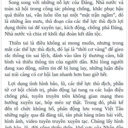
Song song với những nỗ lực của Đảng, Nhà nước và
toàn xã hội trong công tác phòng chống, khắc phục hậu
quả thiên tai, vẫn luôn tồn tại một “mặt trận ngầm”, đó
là những âm mưu, thủ đoạn của các thế lực thù địch lợi
dụng thiên tai để xuyên tạc, kích động, chống phá Đảng,
Nhà nước và chia rẽ khối đại đoàn kết dân tộc.
Thiên tai là điều không ai mong muốn, nhưng trong
mắt các thế lực thù địch, đó lại là “thời cơ vàng” để gieo
rắc thông tin sai lệch, đánh vào tâm lý thương cảm, bất
bình và thiếu thông tin của người dân. Khi lòng người
đang xao động, niềm tin dễ bị lung lay, những luận điệu
sai trái càng có cơ hội lan nhanh hơn bao giờ hết.
Lợi dụng tình hình bão, lũ, các thế lực thù địch, phần
tử cơ hội chính trị, phản động lại tung ra các luận điệu
chống phá, tuyên truyền trên không gian mạng theo
hướng xuyên tạc, bóp méo sự thật. Trong đó, phải kể
đến tổ chức khủng bố, phản động lưu vong Việt Tân
những ngày qua đã đăng tải, tán phát hàng trăm bài viết,
hình ảnh, video tuyên truyền xuyên tạc. Chúng lấy hình
ảnh bão, lũ, đời sống thiếu thốn, khổ cực của Nhân dân