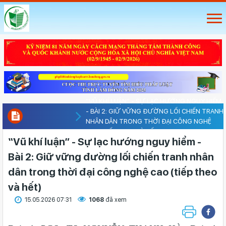
“VŨ KHÍ LUẬN” - SỰ LẠC HƯỚNG NGUY HIỂM
- BÀI 2: GIỮ VỮNG ĐƯỜNG LỐI CHIẾN TRANH
NHÂN DÂN TRONG THỜI ĐẠI CÔNG NGHỆ
CAO (TIẾP THEO VÀ HẾT)
“Vũ khí luận” - Sự lạc hướng nguy hiểm -
Bài 2: Giữ vững đường lối chiến tranh nhân
dân trong thời đại công nghệ cao (tiếp theo
và hết)
15.05.2026 07:31
1068
đã xem