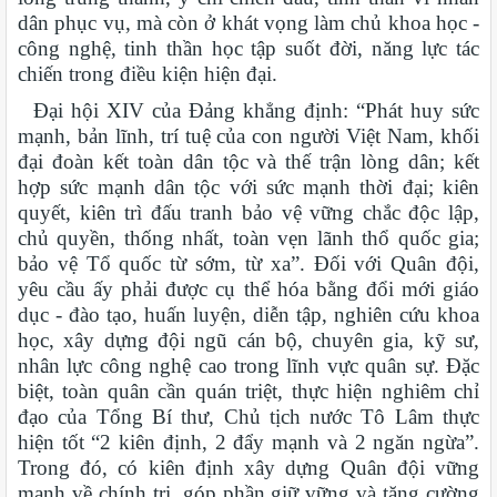
dân phục vụ, mà còn ở khát vọng làm chủ khoa học -
công nghệ, tinh thần học tập suốt đời, năng lực tác
chiến trong điều kiện hiện đại.
Đại hội XIV của Đảng khẳng định: “Phát huy sức
mạnh, bản lĩnh, trí tuệ của con người Việt Nam, khối
đại đoàn kết toàn dân tộc và thế trận lòng dân; kết
hợp sức mạnh dân tộc với sức mạnh thời đại; kiên
quyết, kiên trì đấu tranh bảo vệ vững chắc độc lập,
chủ quyền, thống nhất, toàn vẹn lãnh thổ quốc gia;
bảo vệ Tổ quốc từ sớm, từ xa”. Đối với Quân đội,
yêu cầu ấy phải được cụ thể hóa bằng đổi mới giáo
dục - đào tạo, huấn luyện, diễn tập, nghiên cứu khoa
học, xây dựng đội ngũ cán bộ, chuyên gia, kỹ sư,
nhân lực công nghệ cao trong lĩnh vực quân sự. Đặc
biệt, toàn quân cần quán triệt, thực hiện nghiêm chỉ
đạo của Tổng Bí thư, Chủ tịch nước Tô Lâm thực
hiện tốt “2 kiên định, 2 đẩy mạnh và 2 ngăn ngừa”.
Trong đó, có kiên định xây dựng Quân đội vững
mạnh về chính trị, góp phần giữ vững và tăng cường