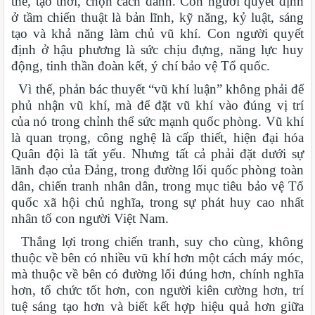
thế, tạo thời, chọn cách đánh. Con người quyết định
ở tầm chiến thuật là bản lĩnh, kỹ năng, kỷ luật, sáng
tạo và khả năng làm chủ vũ khí. Con người quyết
định ở hậu phương là sức chịu đựng, năng lực huy
động, tinh thần đoàn kết, ý chí bảo vệ Tổ quốc.
Vì thế, phản bác thuyết “vũ khí luận” không phải để
phủ nhận vũ khí, mà để đặt vũ khí vào đúng vị trí
của nó trong chỉnh thể sức mạnh quốc phòng. Vũ khí
là quan trọng, công nghệ là cấp thiết, hiện đại hóa
Quân đội là tất yếu. Nhưng tất cả phải đặt dưới sự
lãnh đạo của Đảng, trong đường lối quốc phòng toàn
dân, chiến tranh nhân dân, trong mục tiêu bảo vệ Tổ
quốc xã hội chủ nghĩa, trong sự phát huy cao nhất
nhân tố con người Việt Nam.
Thắng lợi trong chiến tranh, suy cho cùng, không
thuộc về bên có nhiều vũ khí hơn một cách máy móc,
mà thuộc về bên có đường lối đúng hơn, chính nghĩa
hơn, tổ chức tốt hơn, con người kiên cường hơn, trí
tuệ sáng tạo hơn và biết kết hợp hiệu quả hơn giữa