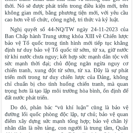
thời. Nó sẽ được phát triển trong điều kiện mới, trên
không gian mới, bằng phương tiện mới, với yêu cầu
cao hơn về tổ chức, công nghệ, tri thức và kỷ luật.
Nghị quyết số 44-NQ/TW ngày 24-11-2023 của
Ban Chấp hành Trung ương khóa XIII về Chiến lược
bảo vệ Tổ quốc trong tình hình mới tiếp tục khẳng
định tư duy bảo vệ Tổ quốc từ sớm, từ xa, giữ nước
từ khi nước chưa nguy; kết hợp sức mạnh dân tộc với
sức mạnh thời đại; chủ động ngăn ngừa nguy cơ
chiến tranh, xung đột từ sớm, từ xa. Đây là sự phát
triển mới trong tư duy chiến lược của Đảng, không
chỉ chuẩn bị cho tình huống chiến tranh, mà quan
trọng hơn là tạo lập môi trường hòa bình, ổn định để
đất nước phát triển.
Do đó, phản bác “vũ khí luận” cũng là bảo vệ
đường lối quốc phòng độc lập, tự chủ; bảo vệ quan
điểm xây dựng sức mạnh tổng hợp; bảo vệ chân lý
nhân dân là nền tảng, con người là trung tâm, Quân