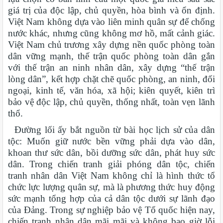
giá trị của độc lập, chủ quyền, hòa bình và ổn định.
Việt Nam không dựa vào liên minh quân sự để chống
nước khác, nhưng cũng không mơ hồ, mất cảnh giác.
Việt Nam chủ trương xây dựng nền quốc phòng toàn
dân vững mạnh, thế trận quốc phòng toàn dân gắn
với thế trận an ninh nhân dân, xây dựng “thế trận
lòng dân”, kết hợp chặt chẽ quốc phòng, an ninh, đối
ngoại, kinh tế, văn hóa, xã hội; kiên quyết, kiên trì
bảo vệ độc lập, chủ quyền, thống nhất, toàn vẹn lãnh
thổ.
Đường lối ấy bắt nguồn từ bài học lịch sử của dân
tộc: Muốn giữ nước bền vững phải dựa vào dân,
khoan thư sức dân, bồi dưỡng sức dân, phát huy sức
dân. Trong chiến tranh giải phóng dân tộc, chiến
tranh nhân dân Việt Nam không chỉ là hình thức tổ
chức lực lượng quân sự, mà là phương thức huy động
sức mạnh tổng hợp của cả dân tộc dưới sự lãnh đạo
của Đảng. Trong sự nghiệp bảo vệ Tổ quốc hiện nay,
chiến tranh nhân dân mãi mãi và không bao giờ lỗi