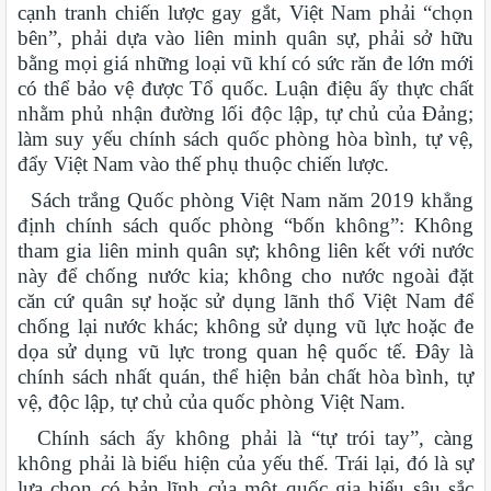
cạnh tranh chiến lược gay gắt, Việt Nam phải “chọn
bên”, phải dựa vào liên minh quân sự, phải sở hữu
bằng mọi giá những loại vũ khí có sức răn đe lớn mới
có thể bảo vệ được Tổ quốc. Luận điệu ấy thực chất
nhằm phủ nhận đường lối độc lập, tự chủ của Đảng;
làm suy yếu chính sách quốc phòng hòa bình, tự vệ,
đẩy Việt Nam vào thế phụ thuộc chiến lược.
Sách trắng Quốc phòng Việt Nam năm 2019 khẳng
định chính sách quốc phòng “bốn không”: Không
tham gia liên minh quân sự; không liên kết với nước
này để chống nước kia; không cho nước ngoài đặt
căn cứ quân sự hoặc sử dụng lãnh thổ Việt Nam để
chống lại nước khác; không sử dụng vũ lực hoặc đe
dọa sử dụng vũ lực trong quan hệ quốc tế. Đây là
chính sách nhất quán, thể hiện bản chất hòa bình, tự
vệ, độc lập, tự chủ của quốc phòng Việt Nam.
Chính sách ấy không phải là “tự trói tay”, càng
không phải là biểu hiện của yếu thế. Trái lại, đó là sự
lựa chọn có bản lĩnh của một quốc gia hiểu sâu sắc