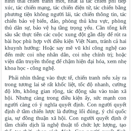
hình thái chiến tranh mới, nhất là tác chiến phi tiếp
xúc, tác chiến mạng, tác chiến điện tử, tác chiến bằng
phương tiện không người lái, tác chiến thông tin, tác
chiến bảo vệ biển, đảo, phòng thủ khu vực, phòng
thủ dân sự, bảo vệ hạ tầng trọng yếu. Cần tổng kết
sâu sắc thực tiễn các cuộc xung đột gần đây để rút ra
bài học phù hợp với điều kiện Việt Nam, tránh cả hai
khuynh hướng: Hoặc say mê vũ khí công nghệ cao
đến mức coi nhẹ nhân dân, coi nhẹ chính trị; hoặc
viện dẫn truyền thống để chậm hiện đại hóa, xem nhẹ
khoa học - công nghệ.
Phải nhìn thẳng vào thực tế, chiến tranh nếu xảy ra
trong tương lai sẽ rất khốc liệt, tốc độ nhanh, cường
độ lớn, không gian rộng, tác động sâu vào toàn xã
hội. Nhưng càng trong điều kiện ấy, sức mạnh con
người càng có ý nghĩa quyết định. Con người quyết
định ở tầm chiến lược là đường lối đúng, ý chí quốc
gia, sự đồng thuận xã hội. Con người quyết định ở
tầm chiến dịch là nghệ thuật tổ chức lực lượng, tạo