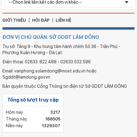
Chỉnh sửa bằng TN THPT LÊ HUỲNH NHƯ HẬU
GIỚI THIỆU
HỎI ĐÁP
LIÊN HỆ
ĐƠN VỊ CHỦ QUẢN: SỞ GDĐT LÂM ĐỒNG
Trụ sở: Tầng 9 - Khu trung tâm hành chính Số 36 - Trần Phú -
Phường Xuân Hương - Đà Lạt.
Điện thoại: 02633. 822.488 - 02633.532.586
Email: vanphong.solamdong@moet.edu.vn hoặc
Sgddt@lamdong.gov.vn
Bản quyền thuộc Cổng Thông tin điện tử Sở GDĐT LÂM ĐỒNG
Tổng số lượt truy cập
Hôm nay
3217
Tháng này
168505
Năm này
1329307