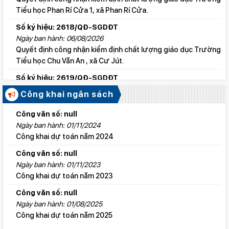
Tiểu học Phan Rí Cửa 1, xã Phan Rí Cửa.
Số ký hiệu: 2618/QĐ-SGDĐT
Ngày ban hành: 06/08/2026
Quyết định công nhận kiểm định chất lượng giáo dục Trường
Tiểu học Chu Văn An , xã Cư Jút.
Số ký hiệu: 2619/QĐ-SGDĐT
Ngày ban hành: 06/08/2026
Công khai ngân sách
Quyết định công nhận kiểm định chất lượng giáo dục Trường
Tiểu học Lý Tự Trọng , xã Cư Jút.
Công văn số: null
Ngày ban hành: 01/11/2024
Số ký hiệu: 2615/QĐ-SGDĐT
Công khai dự toán năm 2024
Ngày ban hành: 06/08/2026
Quyết định công nhận kiểm định chất lượng giáo dục Trường
Công văn số: null
Tiểu học Nguyễn Bỉnh Khiêm, xã Đức linh.
Ngày ban hành: 01/11/2023
Công khai dự toán năm 2023
Số ký hiệu: 2647/QĐ-SGDĐT
Ngày ban hành: 06/08/2026
Công văn số: null
QĐ cho phép thành lập TTNN-TH Anh Việt
Ngày ban hành: 01/08/2025
Công khai dự toán năm 2025
Số ký hiệu: 2617/QĐ-SGDĐT