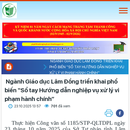
NGÀNH GIÁO DỤC LÂM ĐỒNG TRIỂN KHAI
PHỔ BIẾN “SỔ TAY HƯỚNG DẪN NGHIỆP VỤ
XỬ LÝ VI PHẠM HÀNH CHÍNH”
Ngành Giáo dục Lâm Đồng triển khai phổ
biến “Sổ tay Hướng dẫn nghiệp vụ xử lý vi
phạm hành chính”
23.10.2025 13:57
701
đã xem
Thực hiện Công văn số 1185/STP-QLTDPL ngày
23 tháng 10 năm 2025 của Sở Tư pháp tỉnh Lâm