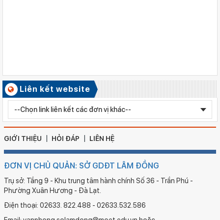
Ngày ban hành: 06/08/2026
Quyết định công nhận kiểm định chất lượng giáo dục Trường
Tiểu học Kim Đồng , xã Cư Jút.
Số ký hiệu: 481/TB-SGDĐT
Ngày ban hành: 06/08/2026
Kết quả công tác kiểm tra Kỳ thi tuyển sinh vào lớp 10 trung
học phổ thông chuyên năm học 2026 - 2027
Số ký hiệu: 2577/QĐ-SGDĐT
Liên kết website
Ngày ban hành: 05/08/2026
Chỉnh sửa bằng TN THPT LÊ HUỲNH NHƯ HẬU
GIỚI THIỆU
HỎI ĐÁP
LIÊN HỆ
ĐƠN VỊ CHỦ QUẢN: SỞ GDĐT LÂM ĐỒNG
Trụ sở: Tầng 9 - Khu trung tâm hành chính Số 36 - Trần Phú -
Phường Xuân Hương - Đà Lạt.
Điện thoại: 02633. 822.488 - 02633.532.586