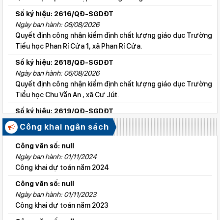
Số ký hiệu: 2616/QĐ-SGDĐT
Ngày ban hành: 06/08/2026
Quyết định công nhận kiểm định chất lượng giáo dục Trường
Tiểu học Phan Rí Cửa 1, xã Phan Rí Cửa.
Số ký hiệu: 2618/QĐ-SGDĐT
Ngày ban hành: 06/08/2026
Quyết định công nhận kiểm định chất lượng giáo dục Trường
Tiểu học Chu Văn An , xã Cư Jút.
Số ký hiệu: 2619/QĐ-SGDĐT
Ngày ban hành: 06/08/2026
Công khai ngân sách
Quyết định công nhận kiểm định chất lượng giáo dục Trường
Tiểu học Lý Tự Trọng , xã Cư Jút.
Công văn số: null
Ngày ban hành: 01/11/2024
Số ký hiệu: 2615/QĐ-SGDĐT
Công khai dự toán năm 2024
Ngày ban hành: 06/08/2026
Quyết định công nhận kiểm định chất lượng giáo dục Trường
Công văn số: null
Tiểu học Nguyễn Bỉnh Khiêm, xã Đức linh.
Ngày ban hành: 01/11/2023
Công khai dự toán năm 2023
Số ký hiệu: 2647/QĐ-SGDĐT
Ngày ban hành: 06/08/2026