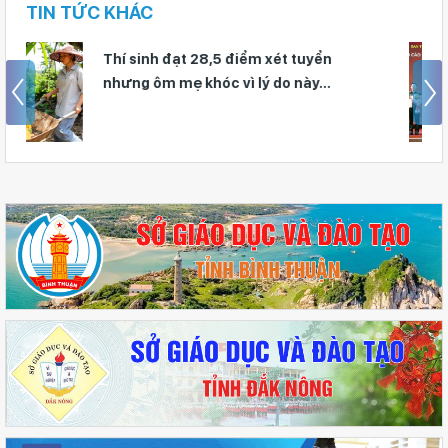
TIN TỨC KHÁC
Giáo viên Trường THPT Đạm Ri đạt
giải Nhì Hội thi Báo cáo viên, Tuyên
truyền viên giỏi toàn quốc năm 2026 –
Khu vực II