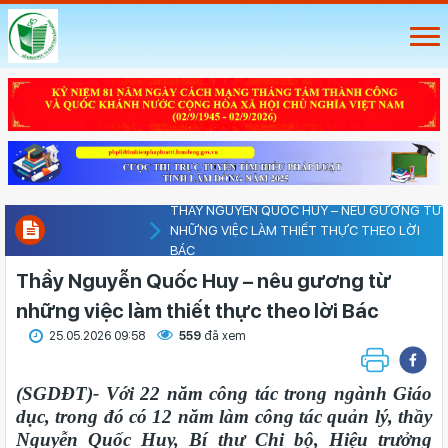
THẦY NGUYỄN QUỐC HUY – NÊU GƯƠNG TỪ
NHỮNG VIỆC LÀM THIẾT THỰC THEO LỜI
BÁC
Thầy Nguyễn Quốc Huy – nêu gương từ
những việc làm thiết thực theo lời Bác
25.05.2026 09:58
559
đã xem
(SGDĐT)- Với 22 năm công tác trong ngành Giáo
dục, trong đó có 12 năm làm công tác quản lý, thầy
Nguyễn Quốc Huy, Bí thư Chi bộ, Hiệu trưởng