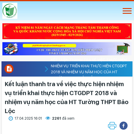
KẾT LUẬN THANH TRA VỀ VIỆC THỰC HIỆN
NHIỆM VỤ TRIỂN KHAI THỰC HIỆN CTGDPT
2018 VÀ NHIỆM VỤ NĂM HỌC CỦA HT
TURỜNG THPT BẢO LỘC
Kết luận thanh tra về việc thực hiện nhiệm
vụ triển khai thực hiện CTGDPT 2018 và
nhiệm vụ năm học của HT Turờng THPT Bảo
Lộc
17.04.2025 16:01
2261
đã xem