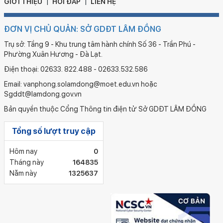
GIỚI THIỆU
HỎI ĐÁP
LIÊN HỆ
ĐƠN VỊ CHỦ QUẢN: SỞ GDĐT LÂM ĐỒNG
Trụ sở: Tầng 9 - Khu trung tâm hành chính Số 36 - Trần Phú -
Phường Xuân Hương - Đà Lạt.
Điện thoại: 02633. 822.488 - 02633.532.586
Email: vanphong.solamdong@moet.edu.vn hoặc
Sgddt@lamdong.gov.vn
Bản quyền thuộc Cổng Thông tin điện tử Sở GDĐT LÂM ĐỒNG
Tổng số lượt truy cập
Hôm nay
0
Tháng này
164835
Năm này
1325637