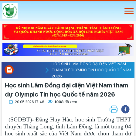
HỌC SINH LÂM ĐỒNG ĐẠI DIỆN VIỆT NAM
THAM DỰ OLYMPIC TIN HỌC QUỐC TẾ NĂM
2026
Học sinh Lâm Đồng đại diện Việt Nam tham
dự Olympic Tin học Quốc tế năm 2026
20.05.2026 17:46
1008
đã xem
(SGDĐT)- Đặng Huy Hậu, học sinh Trường THPT
chuyên Thăng Long, tỉnh Lâm Đồng, là một trong 04
học sinh xuất sắc của Việt Nam được chọn tham dự