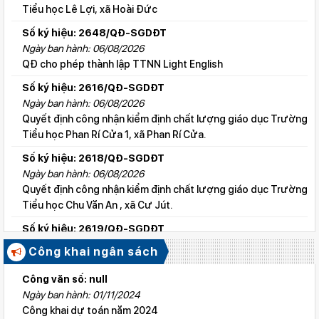
Tiểu học Lê Lợi, xã Hoài Đức
Số ký hiệu: 2648/QĐ-SGDĐT
Ngày ban hành: 06/08/2026
QĐ cho phép thành lập TTNN Light English
Số ký hiệu: 2616/QĐ-SGDĐT
Ngày ban hành: 06/08/2026
Quyết định công nhận kiểm định chất lượng giáo dục Trường
Tiểu học Phan Rí Cửa 1, xã Phan Rí Cửa.
Số ký hiệu: 2618/QĐ-SGDĐT
Ngày ban hành: 06/08/2026
Quyết định công nhận kiểm định chất lượng giáo dục Trường
Tiểu học Chu Văn An , xã Cư Jút.
Số ký hiệu: 2619/QĐ-SGDĐT
Ngày ban hành: 06/08/2026
Công khai ngân sách
Quyết định công nhận kiểm định chất lượng giáo dục Trường
Tiểu học Lý Tự Trọng , xã Cư Jút.
Công văn số: null
Ngày ban hành: 01/11/2024
Số ký hiệu: 2615/QĐ-SGDĐT
Công khai dự toán năm 2024
Ngày ban hành: 06/08/2026