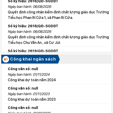
Số ký hiệu: 2616/QĐ-SGDĐT
Ngày ban hành: 06/08/2026
Quyết định công nhận kiểm định chất lượng giáo dục Trường
Tiểu học Phan Rí Cửa 1, xã Phan Rí Cửa.
Số ký hiệu: 2618/QĐ-SGDĐT
Ngày ban hành: 06/08/2026
Quyết định công nhận kiểm định chất lượng giáo dục Trường
Tiểu học Chu Văn An , xã Cư Jút.
Số ký hiệu: 2619/QĐ-SGDĐT
Ngày ban hành: 06/08/2026
Công khai ngân sách
Quyết định công nhận kiểm định chất lượng giáo dục Trường
Tiểu học Lý Tự Trọng , xã Cư Jút.
Công văn số: null
Ngày ban hành: 01/11/2024
Số ký hiệu: 2615/QĐ-SGDĐT
Công khai dự toán năm 2024
Ngày ban hành: 06/08/2026
Quyết định công nhận kiểm định chất lượng giáo dục Trường
Công văn số: null
Tiểu học Nguyễn Bỉnh Khiêm, xã Đức linh.
Ngày ban hành: 01/11/2023
Công khai dự toán năm 2023
Số ký hiệu: 2647/QĐ-SGDĐT
Ngày ban hành: 06/08/2026
Công văn số: null
QĐ cho phép thành lập TTNN-TH Anh Việt