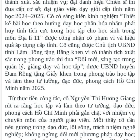
thành xuất sắc nhiệm vụ; đạt danh hiệu Chiến sĩ thi
đua cấp cơ sở; đạt giáo viên dạy giỏi cấp tỉnh năm
học 2024–2025. Cô có sáng kiến kinh nghiệm “Thiết
kế bài học theo hướng dạy học phân hóa nhằm phát
huy tính tích cực trong học tập cho học sinh trong
môn Địa lí 11” được công nhận có phạm vi và hiệu
quả áp dụng cấp tỉnh. Cô cũng được Chủ tịch UBND
tỉnh Lâm Đồng tặng Bằng khen vì có thành tích xuất
sắc trong phong trào thi đua “Đổi mới, sáng tạo trong
quản lý, giảng dạy và học tập”; được UBND huyện
Đam Rông tặng Giấy khen trong phong trào học tập
và làm theo tư tưởng, đạo đức, phong cách Hồ Chí
Minh năm 2025.
Từ thực tiễn công tác, cô Nguyễn Thị Hương Giang
rút ra rằng học tập và làm theo tư tưởng, đạo đức,
phong cách Hồ Chí Minh phải gắn chặt với nhiệm vụ
chuyên môn của người giáo viên. Mỗi thầy cô cần
nêu gương trong đạo đức, lối sống, trách nhiệm nghề
nghiệp; không ngừng đổi mới phương pháp dạy học;