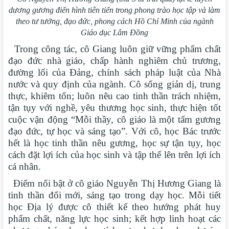
dương gương điển hình tiên tiến trong phong trào học tập và làm
theo tư tưởng, đạo đức, phong cách Hồ Chí Minh của ngành
Giáo dục Lâm Đồng
Trong công tác, cô Giang luôn giữ vững phẩm chất
đạo đức nhà giáo, chấp hành nghiêm chủ trương,
đường lối của Đảng, chính sách pháp luật của Nhà
nước và quy định của ngành. Cô sống giản dị, trung
thực, khiêm tốn; luôn nêu cao tinh thần trách nhiệm,
tận tụy với nghề, yêu thương học sinh, thực hiện tốt
cuộc vận động “Mỗi thầy, cô giáo là một tấm gương
đạo đức, tự học và sáng tạo”. Với cô, học Bác trước
hết là học tinh thần nêu gương, học sự tận tụy, học
cách đặt lợi ích của học sinh và tập thể lên trên lợi ích
cá nhân.
Điểm nổi bật ở cô giáo Nguyễn Thị Hương Giang là
tinh thần đổi mới, sáng tạo trong dạy học. Mỗi tiết
học Địa lý được cô thiết kế theo hướng phát huy
phẩm chất, năng lực học sinh; kết hợp linh hoạt các