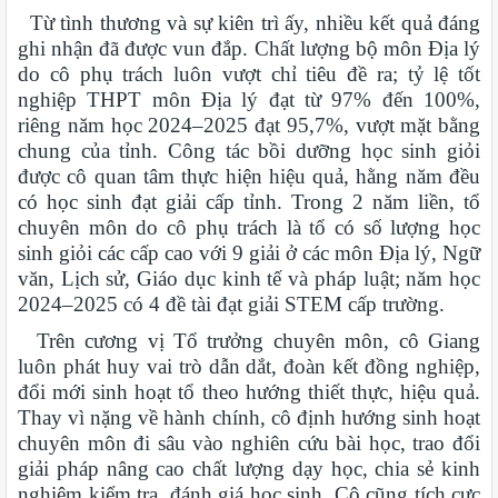
Từ tình thương và sự kiên trì ấy, nhiều kết quả đáng
ghi nhận đã được vun đắp. Chất lượng bộ môn Địa lý
do cô phụ trách luôn vượt chỉ tiêu đề ra; tỷ lệ tốt
nghiệp THPT môn Địa lý đạt từ 97% đến 100%,
riêng năm học 2024–2025 đạt 95,7%, vượt mặt bằng
chung của tỉnh. Công tác bồi dưỡng học sinh giỏi
được cô quan tâm thực hiện hiệu quả, hằng năm đều
có học sinh đạt giải cấp tỉnh. Trong 2 năm liền, tổ
chuyên môn do cô phụ trách là tổ có số lượng học
sinh giỏi các cấp cao với 9 giải ở các môn Địa lý, Ngữ
văn, Lịch sử, Giáo dục kinh tế và pháp luật; năm học
2024–2025 có 4 đề tài đạt giải STEM cấp trường.
Trên cương vị Tổ trưởng chuyên môn, cô Giang
luôn phát huy vai trò dẫn dắt, đoàn kết đồng nghiệp,
đổi mới sinh hoạt tổ theo hướng thiết thực, hiệu quả.
Thay vì nặng về hành chính, cô định hướng sinh hoạt
chuyên môn đi sâu vào nghiên cứu bài học, trao đổi
giải pháp nâng cao chất lượng dạy học, chia sẻ kinh
nghiệm kiểm tra, đánh giá học sinh. Cô cũng tích cực