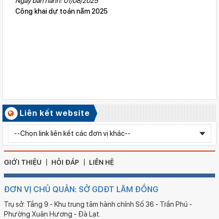
Ngày ban hành: 01/08/2025
Công khai dự toán năm 2025
Số ký hiệu: 2617/QĐ-SGDĐT
Ngày ban hành: 06/08/2026
Quyết định công nhận kiểm định chất lượng giáo dục Trường
Tiểu học Kim Đồng , xã Cư Jút.
Số ký hiệu: 481/TB-SGDĐT
Ngày ban hành: 06/08/2026
Kết quả công tác kiểm tra Kỳ thi tuyển sinh vào lớp 10 trung
học phổ thông chuyên năm học 2026 - 2027
Số ký hiệu: 2577/QĐ-SGDĐT
Liên kết website
Ngày ban hành: 05/08/2026
Chỉnh sửa bằng TN THPT LÊ HUỲNH NHƯ HẬU
GIỚI THIỆU
HỎI ĐÁP
LIÊN HỆ
ĐƠN VỊ CHỦ QUẢN: SỞ GDĐT LÂM ĐỒNG
Trụ sở: Tầng 9 - Khu trung tâm hành chính Số 36 - Trần Phú -
Phường Xuân Hương - Đà Lạt.