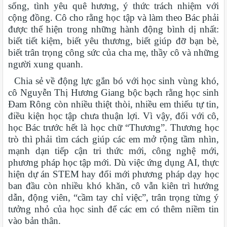
sống, tình yêu quê hương, ý thức trách nhiệm với
cộng đồng. Cô cho rằng học tập và làm theo Bác phải
được thể hiện trong những hành động bình dị nhất:
biết tiết kiệm, biết yêu thương, biết giúp đỡ bạn bè,
biết trân trọng công sức của cha mẹ, thầy cô và những
người xung quanh.
Chia sẻ về động lực gắn bó với học sinh vùng khó,
cô Nguyễn Thị Hương Giang bộc bạch rằng học sinh
Đam Rông còn nhiều thiệt thòi, nhiều em thiếu tự tin,
điều kiện học tập chưa thuận lợi. Vì vậy, đối với cô,
học Bác trước hết là học chữ “Thương”. Thương học
trò thì phải tìm cách giúp các em mở rộng tầm nhìn,
mạnh dạn tiếp cận tri thức mới, công nghệ mới,
phương pháp học tập mới. Dù việc ứng dụng AI, thực
hiện dự án STEM hay đổi mới phương pháp dạy học
ban đầu còn nhiều khó khăn, cô vẫn kiên trì hướng
dẫn, động viên, “cầm tay chỉ việc”, trân trọng từng ý
tưởng nhỏ của học sinh để các em có thêm niềm tin
vào bản thân.