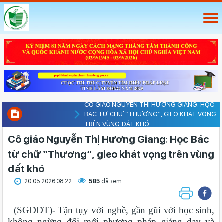
CÔ GIÁO NGUYỄN THỊ HƯƠNG GIANG: HỌC
BÁC TỪ CHỮ “THƯƠNG”, GIEO KHÁT VỌNG
TRÊN VÙNG ĐẤT KHÓ
Cô giáo Nguyễn Thị Hương Giang: Học Bác
từ chữ “Thương”, gieo khát vọng trên vùng
đất khó
20.05.2026 08:22
585
đã xem
(SGDĐT)- Tận tụy với nghề, gần gũi với học sinh,
không ngừng đổi mới phương pháp giảng dạy và